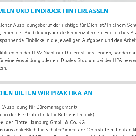
MELN UND EINDRUCK HINTERLASSEN
lcher Ausbildungsberuf der richtige für Dich ist? In einem Sch
, einen der Ausbildungsberufe kennenzulernen. Ein solches Pra
span­nen­de Ein­bli­cke in die jeweiligen Aufgaben und den Ar­beit
tikum bei der HPA: Nicht nur Du lernst uns ken­nen, son­dern 
ür eine Aus­bil­dung oder ein Duales Studium bei der HPA be­we
ein.
ICHEN BIETEN WIR PRAKTIKA AN
g
(Ausbildung für Büromanagement)
g in der Elektrotechnik für Betriebstechnik)
ei der Flotte Hamburg GmbH & Co. KG
en
(ausschließlich für Schüler*innen der Oberstufe mit guten N