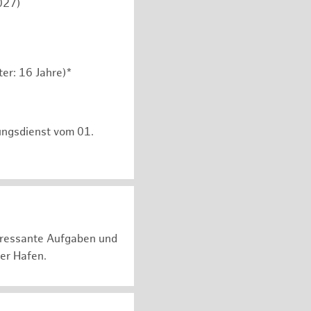
027)
er: 16 Jahre)*
ungsdienst vom 01.
teressante Aufgaben und
er Hafen.