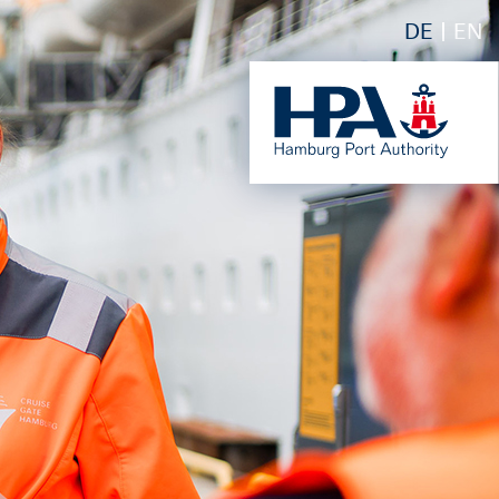
DE
EN