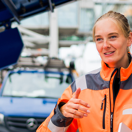
ick
d-Center der HPA
cht aller Verkehrsmeldungen im Hafen am