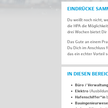
EINDRÜCKE SAM
Du weißt noch nicht, we
die HPA die Möglichkeit
drei Wochen bie­tet Dir 
Das Gute an einem Prak
Du Dich im An­schluss f
das ein ech­ter Vor­teil s
IN DIESEN BERE
Büro / Verwaltun
Elektro
(Ausbildun
Hafenschiffer*in
b
Bauingenieurwes