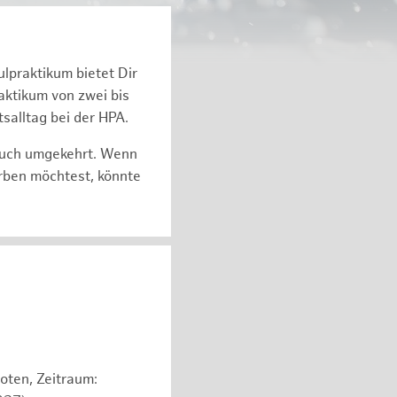
ulpraktikum bietet Dir
k­ti­kum von zwei bis
s­all­tag bei der HPA.
auch um­ge­kehrt. Wenn
r­ben möch­test, könnte
oten, Zeitraum: