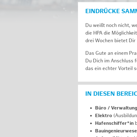
EINDRÜCKE SAM
Du weißt noch nicht, we
die HPA die Möglichkeit
drei Wochen bie­tet Dir 
Das Gute an einem Prak
Du Dich im An­schluss f
das ein ech­ter Vor­teil s
IN DIESEN BERE
Büro / Verwaltun
Elektro
(Ausbildun
Hafenschiffer*in
b
Bauingenieurwes