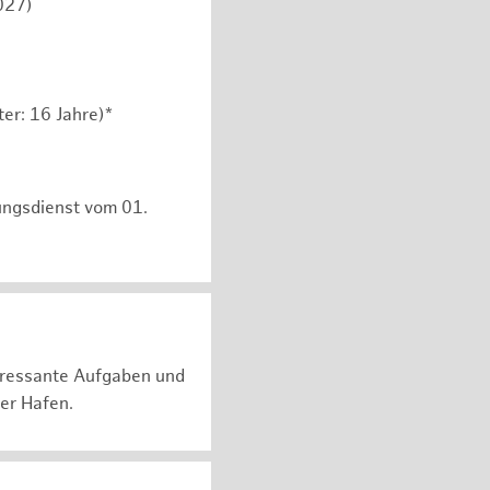
027)
er: 16 Jahre)*
ungsdienst vom 01.
teressante Aufgaben und
er Hafen.