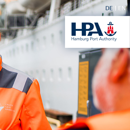
DE
EN