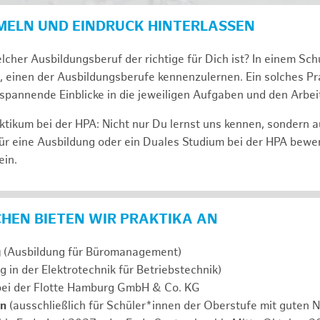
MELN UND EINDRUCK HINTERLASSEN
lcher Ausbildungsberuf der richtige für Dich ist? In einem Sch
, einen der Ausbildungsberufe kennenzulernen. Ein solches Pra
span­nen­de Ein­bli­cke in die jeweiligen Aufgaben und den Ar­beit
tikum bei der HPA: Nicht nur Du lernst uns ken­nen, son­dern 
ür eine Aus­bil­dung oder ein Duales Studium bei der HPA be­we
ein.
ICHEN BIETEN WIR PRAKTIKA AN
g
(Ausbildung für Büromanagement)
g in der Elektrotechnik für Betriebstechnik)
ei der Flotte Hamburg GmbH & Co. KG
en
(ausschließlich für Schüler*innen der Oberstufe mit guten N