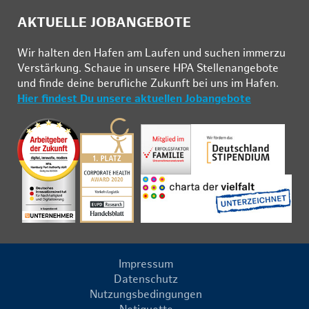
AKTUELLE JOBANGEBOTE
Wir hal­ten den Ha­fen am Lau­fen und su­chen im­mer­zu
Ver­stär­kung. Schau­e in un­se­re HPA Stel­len­an­ge­bo­te
und fin­de deine be­ruf­li­che Zu­kunft bei uns im Ha­fen.
Hier findest Du unsere aktuellen Jobangebote
Impressum
Datenschutz
Nutzungsbedingungen