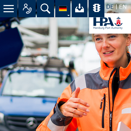
DE
EN
Suche
Ihr Download-C
Übersicht