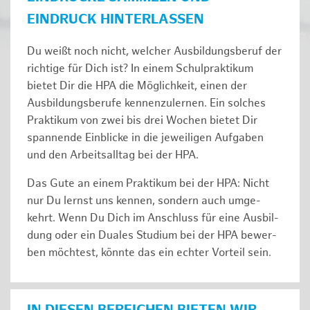
EINDRUCK HINTERLASSEN
Du weißt noch nicht, welcher Ausbildungsberuf der
richtige für Dich ist? In einem Schulpraktikum
bietet Dir die HPA die Möglichkeit, einen der
Ausbildungsberufe kennenzulernen. Ein solches
Prak­ti­kum von zwei bis drei Wochen bie­tet Dir
span­nen­de Ein­bli­cke in die jeweiligen Aufgaben
und den Ar­beits­all­tag bei der HPA.
Das Gute an einem Praktikum bei der HPA: Nicht
nur Du lernst uns ken­nen, son­dern auch um­ge­
kehrt. Wenn Du Dich im An­schluss für eine Aus­bil­
dung oder ein Duales Studium bei der HPA be­wer­
ben möch­test, könnte das ein ech­ter Vor­teil sein.