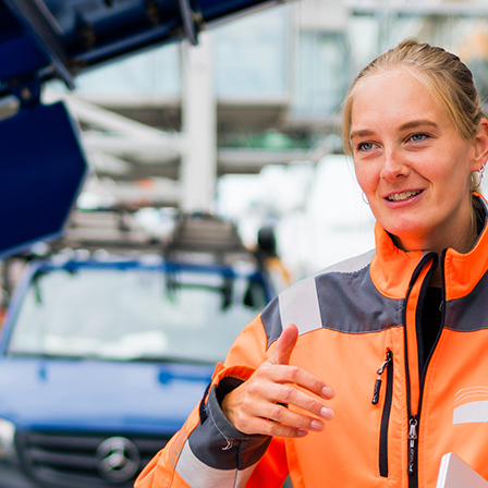
ick
d-Center der HPA
cht aller Verkehrsmeldungen im Hafen am