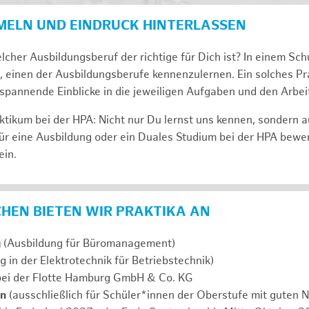
MELN UND EINDRUCK HINTERLASSEN
lcher Ausbildungsberuf der richtige für Dich ist? In einem Sch
, einen der Ausbildungsberufe kennenzulernen. Ein solches Pra
span­nen­de Ein­bli­cke in die jeweiligen Aufgaben und den Ar­beit
tikum bei der HPA: Nicht nur Du lernst uns ken­nen, son­dern 
ür eine Aus­bil­dung oder ein Duales Studium bei der HPA be­we
ein.
ICHEN BIETEN WIR PRAKTIKA AN
g
(Ausbildung für Büromanagement)
g in der Elektrotechnik für Betriebstechnik)
ei der Flotte Hamburg GmbH & Co. KG
en
(ausschließlich für Schüler*innen der Oberstufe mit guten N