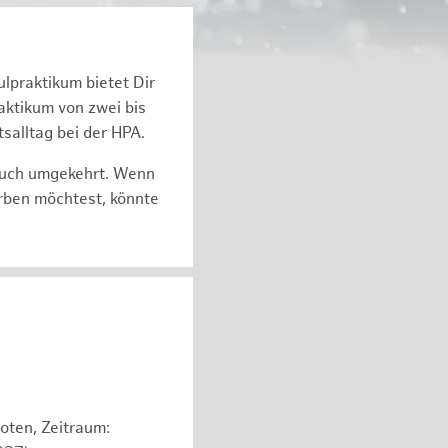
ulpraktikum bietet Dir
k­ti­kum von zwei bis
s­all­tag bei der HPA.
auch um­ge­kehrt. Wenn
r­ben möch­test, könnte
oten, Zeitraum: