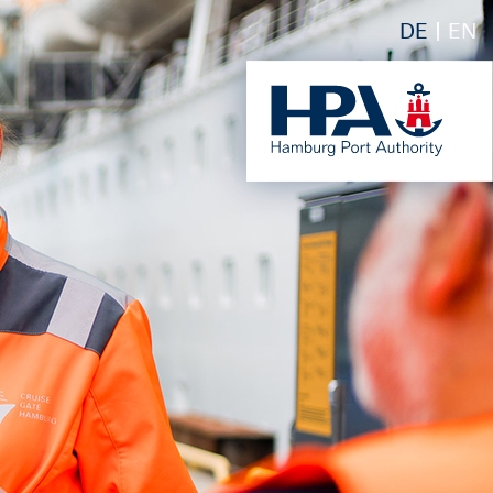
DE
EN