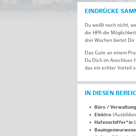
EINDRÜCKE SAM
Du weißt noch nicht, we
die HPA die Möglichkeit
drei Wochen bie­tet Dir 
Das Gute an einem Prak
Du Dich im An­schluss f
das ein ech­ter Vor­teil s
IN DIESEN BERE
Büro / Verwaltun
Elektro
(Ausbildun
Hafenschiffer*in
b
Bauingenieurwes