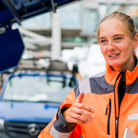
d-Center der HPA
cht aller Verkehrsmeldungen im Hafen am