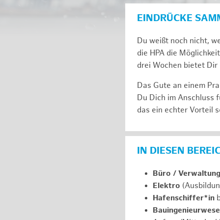
EINDRÜCKE SAM
Du weißt noch nicht, we
die HPA die Möglichkeit
drei Wochen bie­tet Dir 
Das Gute an einem Prak
Du Dich im An­schluss f
das ein ech­ter Vor­teil s
IN DIESEN BERE
Büro / Verwaltun
Elektro
(Ausbildun
Hafenschiffer*in
b
Bauingenieurwes