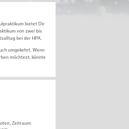
ulpraktikum bietet Dir
k­ti­kum von zwei bis
s­all­tag bei der HPA.
auch um­ge­kehrt. Wenn
r­ben möch­test, könnte
oten, Zeitraum: