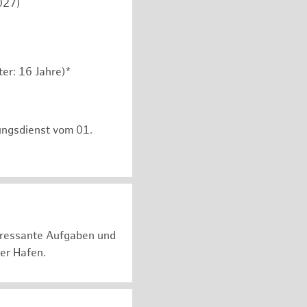
027)
er: 16 Jahre)*
ungsdienst vom 01.
teressante Aufgaben und
er Hafen.