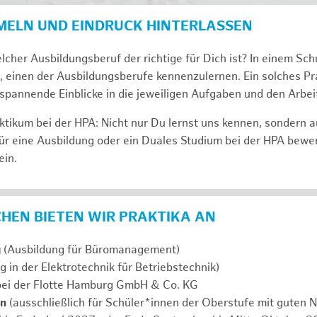
MELN UND EINDRUCK HINTERLASSEN
lcher Ausbildungsberuf der richtige für Dich ist? In einem Sch
, einen der Ausbildungsberufe kennenzulernen. Ein solches Pra
span­nen­de Ein­bli­cke in die jeweiligen Aufgaben und den Ar­beit
tikum bei der HPA: Nicht nur Du lernst uns ken­nen, son­dern 
ür eine Aus­bil­dung oder ein Duales Studium bei der HPA be­we
ein.
ICHEN BIETEN WIR PRAKTIKA AN
g
(Ausbildung für Büromanagement)
g in der Elektrotechnik für Betriebstechnik)
ei der Flotte Hamburg GmbH & Co. KG
en
(ausschließlich für Schüler*innen der Oberstufe mit guten N