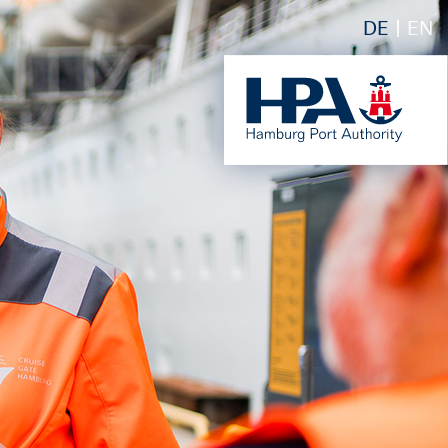
DE
EN