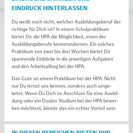
EINDRUCK HINTERLASSEN
Du weißt noch nicht, welcher Ausbildungsberuf der
richtige für Dich ist? In einem Schulpraktikum
bietet Dir die HPA die Möglichkeit, einen der
Ausbildungsberufe kennenzulernen. Ein solches
Prak­ti­kum von zwei bis drei Wochen bie­tet Dir
span­nen­de Ein­bli­cke in die jeweiligen Aufgaben
und den Ar­beits­all­tag bei der HPA.
Das Gute an einem Praktikum bei der HPA: Nicht
nur Du lernst uns ken­nen, son­dern auch um­ge­
kehrt. Wenn Du Dich im An­schluss für eine Aus­bil­
dung oder ein Duales Studium bei der HPA be­wer­
ben möch­test, könnte das ein ech­ter Vor­teil sein.