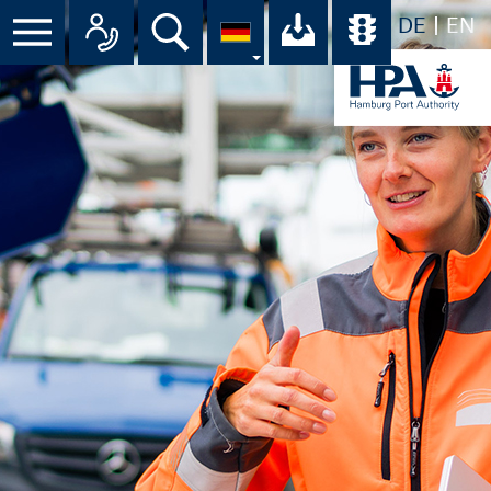
DE
EN
Suche
Ihr Download-C
Übersicht