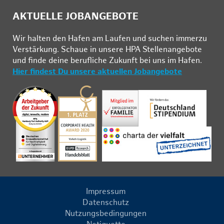
AKTUELLE JOBANGEBOTE
Wir hal­ten den Ha­fen am Lau­fen und su­chen im­mer­zu
Ver­stär­kung. Schau­e in un­se­re HPA Stel­len­an­ge­bo­te
und fin­de deine be­ruf­li­che Zu­kunft bei uns im Ha­fen.
Hier findest Du unsere aktuellen Jobangebote
Impressum
Datenschutz
Nutzungsbedingungen