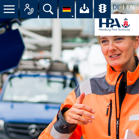
DE
EN
Suche
Ihr Download-C
Übersicht