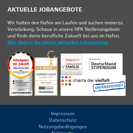
AKTUELLE JOBANGEBOTE
Wir hal­ten den Ha­fen am Lau­fen und su­chen im­mer­zu
Ver­stär­kung. Schau­e in un­se­re HPA Stel­len­an­ge­bo­te
und fin­de deine be­ruf­li­che Zu­kunft bei uns im Ha­fen.
Hier findest Du unsere aktuellen Jobangebote
Impressum
Datenschutz
Nutzungsbedingungen