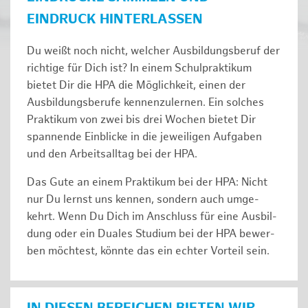
EINDRUCK HINTERLASSEN
Du weißt noch nicht, welcher Ausbildungsberuf der
richtige für Dich ist? In einem Schulpraktikum
bietet Dir die HPA die Möglichkeit, einen der
Ausbildungsberufe kennenzulernen. Ein solches
Prak­ti­kum von zwei bis drei Wochen bie­tet Dir
span­nen­de Ein­bli­cke in die jeweiligen Aufgaben
und den Ar­beits­all­tag bei der HPA.
Das Gute an einem Praktikum bei der HPA: Nicht
nur Du lernst uns ken­nen, son­dern auch um­ge­
kehrt. Wenn Du Dich im An­schluss für eine Aus­bil­
dung oder ein Duales Studium bei der HPA be­wer­
ben möch­test, könnte das ein ech­ter Vor­teil sein.