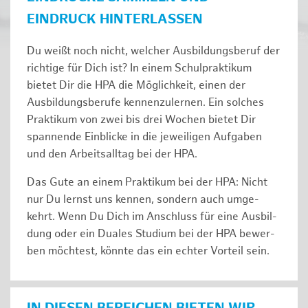
EINDRUCK HINTERLASSEN
Du weißt noch nicht, welcher Ausbildungsberuf der
richtige für Dich ist? In einem Schulpraktikum
bietet Dir die HPA die Möglichkeit, einen der
Ausbildungsberufe kennenzulernen. Ein solches
Prak­ti­kum von zwei bis drei Wochen bie­tet Dir
span­nen­de Ein­bli­cke in die jeweiligen Aufgaben
und den Ar­beits­all­tag bei der HPA.
Das Gute an einem Praktikum bei der HPA: Nicht
nur Du lernst uns ken­nen, son­dern auch um­ge­
kehrt. Wenn Du Dich im An­schluss für eine Aus­bil­
dung oder ein Duales Studium bei der HPA be­wer­
ben möch­test, könnte das ein ech­ter Vor­teil sein.