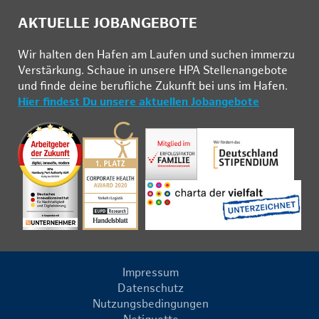
AKTUELLE JOBANGEBOTE
Wir hal­ten den Ha­fen am Lau­fen und su­chen im­mer­zu
Ver­stär­kung. Schau­e in un­se­re HPA Stel­len­an­ge­bo­te
und fin­de deine be­ruf­li­che Zu­kunft bei uns im Ha­fen.
Hier findest Du unsere aktuellen Jobangebote
Impressum
Datenschutz
Nutzungsbedingungen