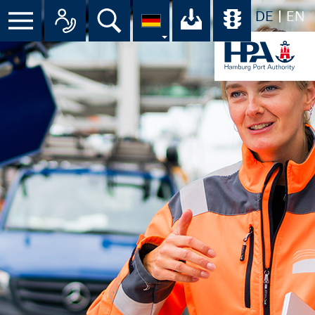
DE
EN
Suche
Ihr Download-C
Übersicht