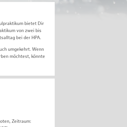
ulpraktikum bietet Dir
k­ti­kum von zwei bis
s­all­tag bei der HPA.
auch um­ge­kehrt. Wenn
r­ben möch­test, könnte
oten, Zeitraum: