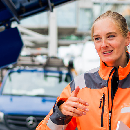
d-Center der HPA
cht aller Verkehrsmeldungen im Hafen am