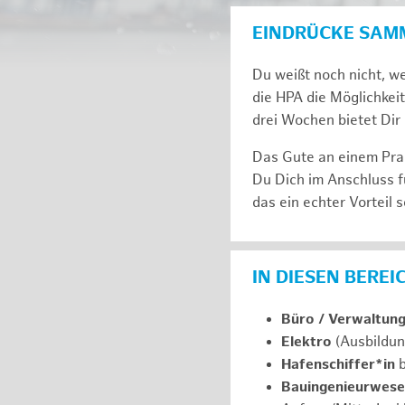
EINDRÜCKE SAM
Du weißt noch nicht, we
die HPA die Möglichkeit
drei Wochen bie­tet Dir 
Das Gute an einem Prak
Du Dich im An­schluss f
das ein ech­ter Vor­teil s
IN DIESEN BERE
Büro / Verwaltun
Elektro
(Ausbildun
Hafenschiffer*in
b
Bauingenieurwes