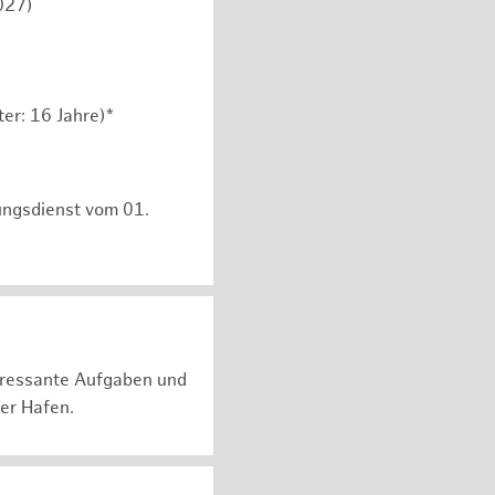
027)
er: 16 Jahre)*
ungsdienst vom 01.
teressante Aufgaben und
er Hafen.