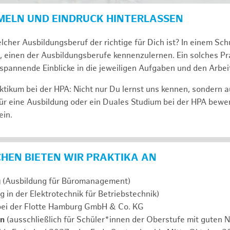
MELN UND EINDRUCK HINTERLASSEN
lcher Ausbildungsberuf der richtige für Dich ist? In einem Sch
, einen der Ausbildungsberufe kennenzulernen. Ein solches Pra
span­nen­de Ein­bli­cke in die jeweiligen Aufgaben und den Ar­beit
tikum bei der HPA: Nicht nur Du lernst uns ken­nen, son­dern 
ür eine Aus­bil­dung oder ein Duales Studium bei der HPA be­we
ein.
ICHEN BIETEN WIR PRAKTIKA AN
g
(Ausbildung für Büromanagement)
g in der Elektrotechnik für Betriebstechnik)
ei der Flotte Hamburg GmbH & Co. KG
en
(ausschließlich für Schüler*innen der Oberstufe mit guten N