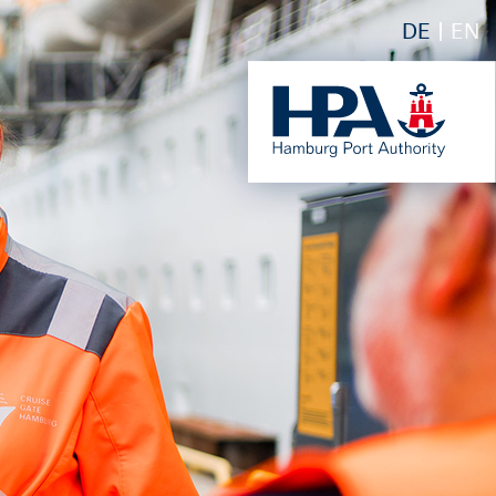
DE
EN