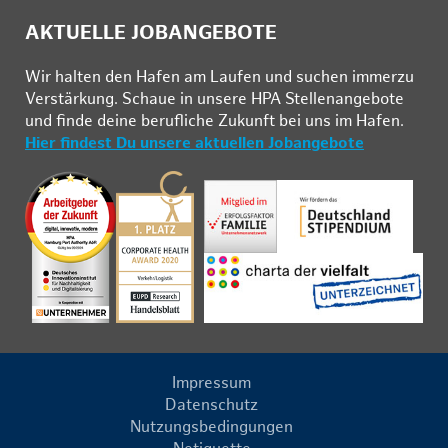
AKTUELLE JOBANGEBOTE
Wir hal­ten den Ha­fen am Lau­fen und su­chen im­mer­zu
Ver­stär­kung. Schau­e in un­se­re HPA Stel­len­an­ge­bo­te
und fin­de deine be­ruf­li­che Zu­kunft bei uns im Ha­fen.
Hier findest Du unsere aktuellen Jobangebote
Impressum
Datenschutz
Nutzungsbedingungen