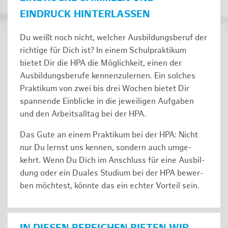
EINDRUCK HINTERLASSEN
Du weißt noch nicht, welcher Ausbildungsberuf der
richtige für Dich ist? In einem Schulpraktikum
bietet Dir die HPA die Möglichkeit, einen der
Ausbildungsberufe kennenzulernen. Ein solches
Prak­ti­kum von zwei bis drei Wochen bie­tet Dir
span­nen­de Ein­bli­cke in die jeweiligen Aufgaben
und den Ar­beits­all­tag bei der HPA.
Das Gute an einem Praktikum bei der HPA: Nicht
nur Du lernst uns ken­nen, son­dern auch um­ge­
kehrt. Wenn Du Dich im An­schluss für eine Aus­bil­
dung oder ein Duales Studium bei der HPA be­wer­
ben möch­test, könnte das ein ech­ter Vor­teil sein.