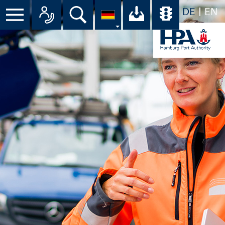
DE
EN
Suche
Ihr Download-C
Übersicht