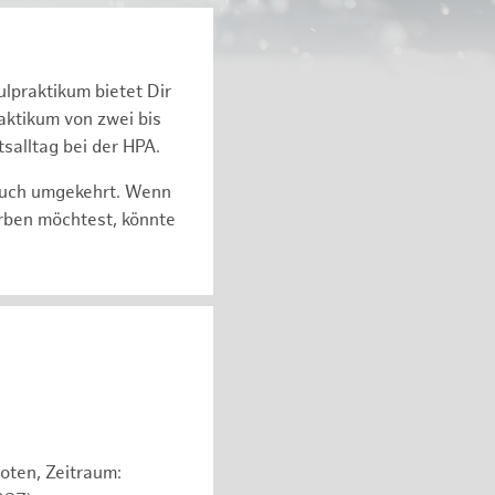
ulpraktikum bietet Dir
k­ti­kum von zwei bis
s­all­tag bei der HPA.
auch um­ge­kehrt. Wenn
r­ben möch­test, könnte
oten, Zeitraum: