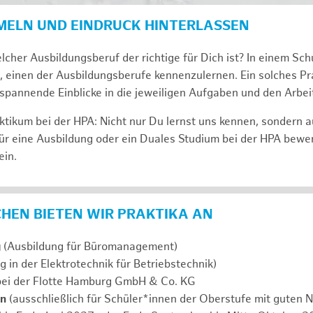
MELN UND EINDRUCK HINTERLASSEN
lcher Ausbildungsberuf der richtige für Dich ist? In einem Sch
, einen der Ausbildungsberufe kennenzulernen. Ein solches Pra
span­nen­de Ein­bli­cke in die jeweiligen Aufgaben und den Ar­beit
tikum bei der HPA: Nicht nur Du lernst uns ken­nen, son­dern 
ür eine Aus­bil­dung oder ein Duales Studium bei der HPA be­we
ein.
ICHEN BIETEN WIR PRAKTIKA AN
g
(Ausbildung für Büromanagement)
g in der Elektrotechnik für Betriebstechnik)
ei der Flotte Hamburg GmbH & Co. KG
en
(ausschließlich für Schüler*innen der Oberstufe mit guten N