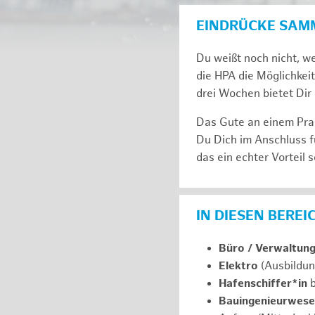
EINDRÜCKE SAM
Du weißt noch nicht, we
die HPA die Möglichkeit
drei Wochen bie­tet Dir 
Das Gute an einem Prak
Du Dich im An­schluss f
das ein ech­ter Vor­teil s
IN DIESEN BERE
Büro / Verwaltun
Elektro
(Ausbildun
Hafenschiffer*in
b
Bauingenieurwes