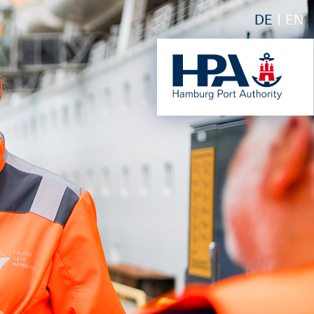
DE
EN