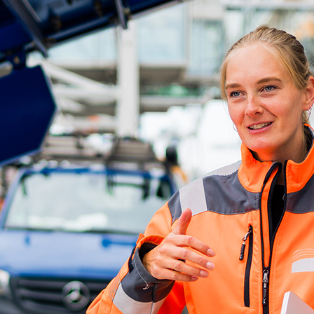
d-Center der HPA
cht aller Verkehrsmeldungen im Hafen am