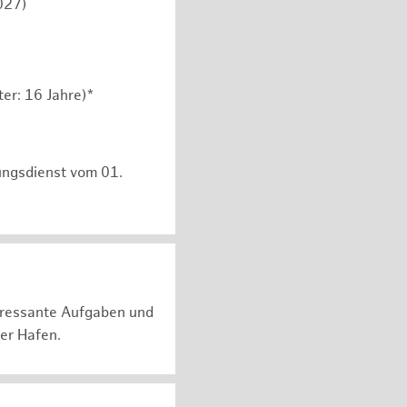
027)
er: 16 Jahre)*
ungsdienst vom 01.
teressante Aufgaben und
er Hafen.