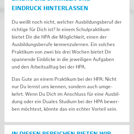
EINDRUCK HINTERLASSEN
Du weißt noch nicht, welcher Ausbildungsberuf der
richtige für Dich ist? In einem Schulpraktikum
bietet Dir die HPA die Möglichkeit, einen der
Ausbildungsberufe kennenzulernen. Ein solches
Prak­ti­kum von zwei bis drei Wochen bie­tet Dir
span­nen­de Ein­bli­cke in die jeweiligen Aufgaben
und den Ar­beits­all­tag bei der HPA.
Das Gute an einem Praktikum bei der HPA: Nicht
nur Du lernst uns ken­nen, son­dern auch um­ge­
kehrt. Wenn Du Dich im An­schluss für eine Aus­bil­
dung oder ein Duales Studium bei der HPA be­wer­
ben möch­test, könnte das ein ech­ter Vor­teil sein.