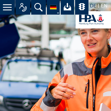
DE
EN
Suche
Ihr Download-C
Übersicht