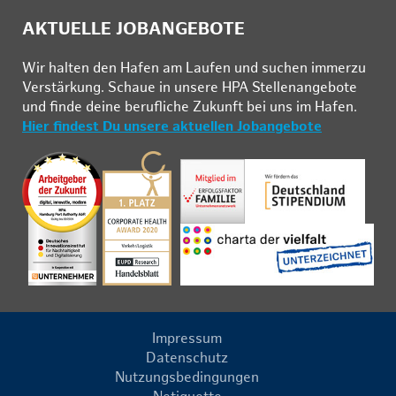
AKTUELLE JOBANGEBOTE
Wir hal­ten den Ha­fen am Lau­fen und su­chen im­mer­zu
Ver­stär­kung. Schau­e in un­se­re HPA Stel­len­an­ge­bo­te
und fin­de deine be­ruf­li­che Zu­kunft bei uns im Ha­fen.
Hier findest Du unsere aktuellen Jobangebote
Impressum
Datenschutz
Nutzungsbedingungen