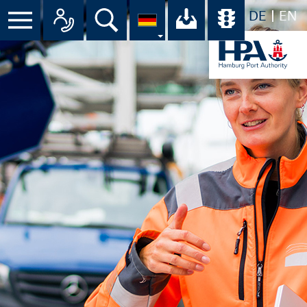
DE
EN
Suche
Ihr Download-C
Übersicht