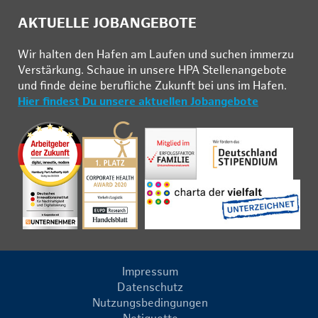
AKTUELLE JOBANGEBOTE
Wir hal­ten den Ha­fen am Lau­fen und su­chen im­mer­zu
Ver­stär­kung. Schau­e in un­se­re HPA Stel­len­an­ge­bo­te
und fin­de deine be­ruf­li­che Zu­kunft bei uns im Ha­fen.
Hier findest Du unsere aktuellen Jobangebote
Impressum
Datenschutz
Nutzungsbedingungen