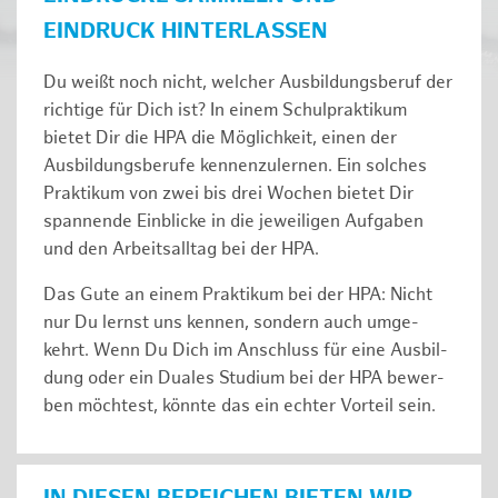
EINDRUCK HINTERLASSEN
Du weißt noch nicht, welcher Ausbildungsberuf der
richtige für Dich ist? In einem Schulpraktikum
bietet Dir die HPA die Möglichkeit, einen der
Ausbildungsberufe kennenzulernen. Ein solches
Prak­ti­kum von zwei bis drei Wochen bie­tet Dir
span­nen­de Ein­bli­cke in die jeweiligen Aufgaben
und den Ar­beits­all­tag bei der HPA.
Das Gute an einem Praktikum bei der HPA: Nicht
nur Du lernst uns ken­nen, son­dern auch um­ge­
kehrt. Wenn Du Dich im An­schluss für eine Aus­bil­
dung oder ein Duales Studium bei der HPA be­wer­
ben möch­test, könnte das ein ech­ter Vor­teil sein.