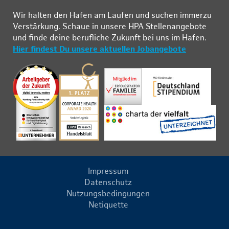
Wir hal­ten den Ha­fen am Lau­fen und su­chen im­mer­zu
Ver­stär­kung. Schau­e in un­se­re HPA Stel­len­an­ge­bo­te
und fin­de deine be­ruf­li­che Zu­kunft bei uns im Ha­fen.
Hier findest Du unsere aktuellen Jobangebote
Impressum
Datenschutz
Nutzungsbedingungen
Netiquette