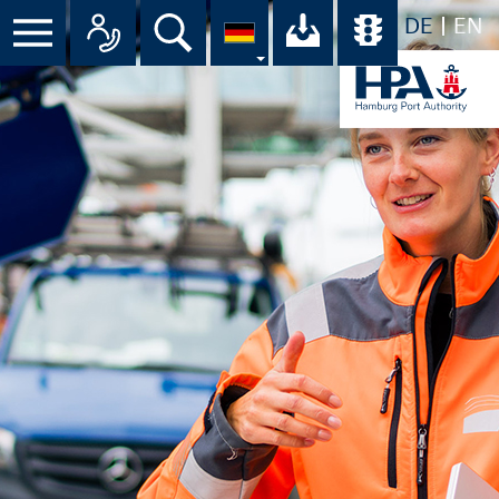
DE
EN
Suche
Ihr Download-C
Übersicht