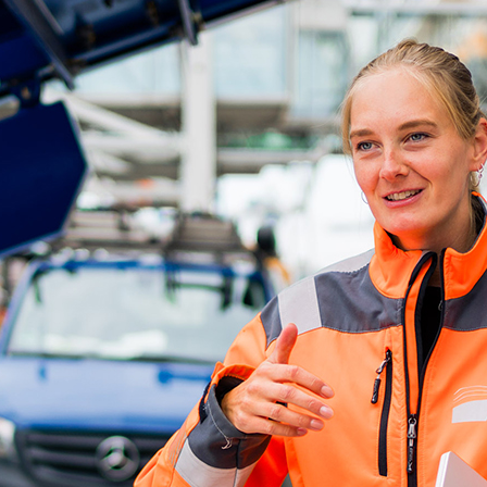
d-Center der HPA
cht aller Verkehrsmeldungen im Hafen am