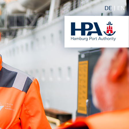
DE
EN