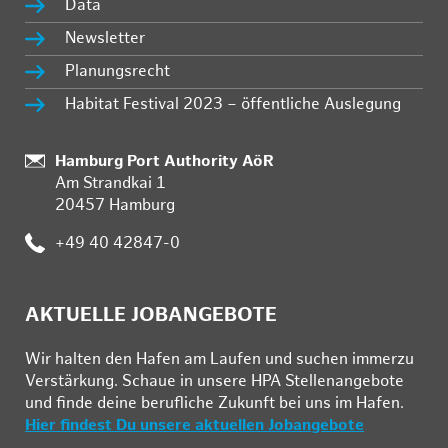
Data
Newsletter
Planungsrecht
Habitat Festival 2023 – öffentliche Auslegung
:
Hamburg Port Authority AöR
Am Strandkai 1
20457 Hamburg
:
+49 40 42847-0
AKTUELLE JOBANGEBOTE
Wir hal­ten den Ha­fen am Lau­fen und su­chen im­mer­zu
Ver­stär­kung. Schau­e in un­se­re HPA Stel­len­an­ge­bo­te
und fin­de deine be­ruf­li­che Zu­kunft bei uns im Ha­fen.
Hier findest Du unsere aktuellen Jobangebote