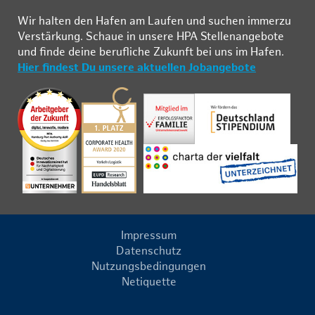
Wir hal­ten den Ha­fen am Lau­fen und su­chen im­mer­zu
Ver­stär­kung. Schau­e in un­se­re HPA Stel­len­an­ge­bo­te
und fin­de deine be­ruf­li­che Zu­kunft bei uns im Ha­fen.
Hier findest Du unsere aktuellen Jobangebote
Impressum
Datenschutz
Nutzungsbedingungen
Netiquette