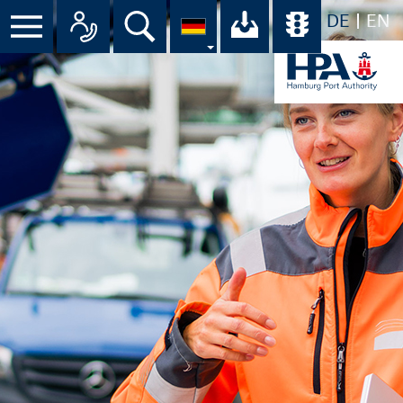
DE
EN
Menü
Alle Ansprechpartner im Überbli
Suche
Ihr Download-C
Übersicht