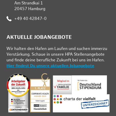
Am Strandkai 1
20457 Hamburg
Telefon:
+49 40 42847-0
AKTUELLE JOBANGEBOTE
Wir hal­ten den Ha­fen am Lau­fen und su­chen im­mer­zu
Ver­stär­kung. Schau­e in un­se­re HPA Stel­len­an­ge­bo­te
und fin­de deine be­ruf­li­che Zu­kunft bei uns im Ha­fen.
Hier findest Du unsere aktuellen Jobangebote