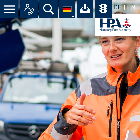
DE
EN
Menü
Alle Ansprechpartner im Überbli
Suche
Ihr Download-C
Übersicht