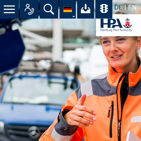
DE
EN
Suche
Ihr Download-C
Übersicht