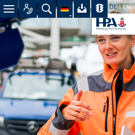
DE
EN
Suche
Ihr Download-C
Übersicht