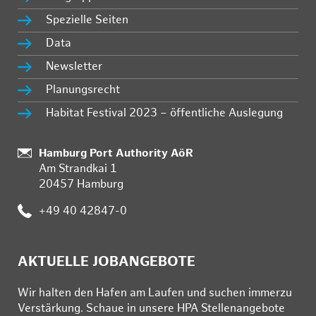
Spezielle Seiten
Data
Newsletter
Planungsrecht
Habitat Festival 2023 – öffentliche Auslegung
:
Hamburg Port Authority AöR
Am Strandkai 1
20457 Hamburg
:
+49 40 42847-0
AKTUELLE JOBANGEBOTE
Wir hal­ten den Ha­fen am Lau­fen und su­chen im­mer­zu
Ver­stär­kung. Schau­e in un­se­re HPA Stel­len­an­ge­bo­te