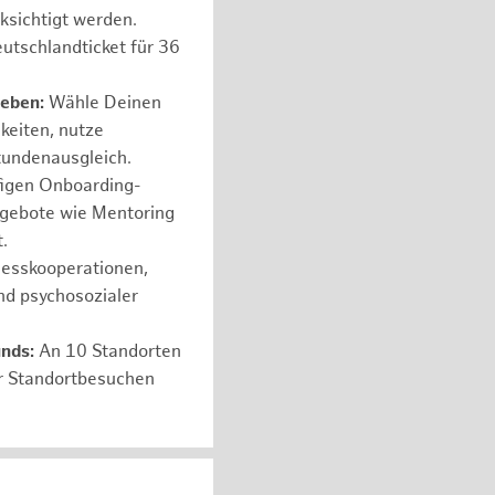
ksichtigt werden.
utschlandticket für 36
leben:
Wähle Deinen
hkeiten, nutze
tundenausgleich.
figen Onboarding-
ngebote wie Mentoring
.
nesskooperationen,
nd psychosozialer
unds:
An 10 Standorten
er Standortbesuchen