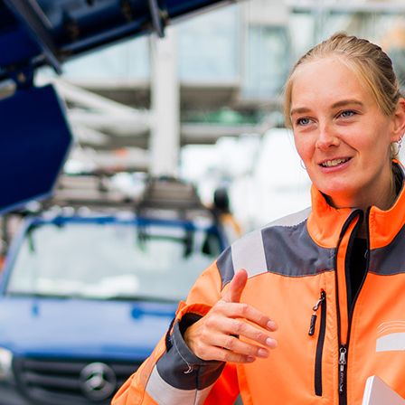
d-Center der HPA
cht aller Verkehrsmeldungen im Hafen am