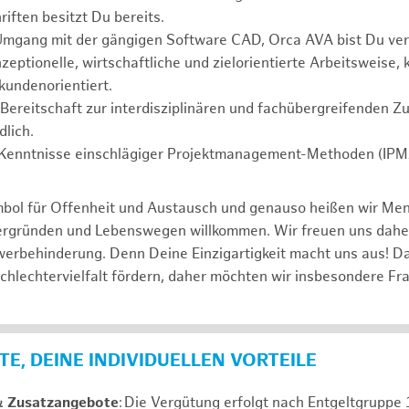
iften besitzt Du bereits.
Umgang mit der gängigen Software CAD, Orca AVA bist Du ver
zeptionelle, wirtschaftliche und zielorientierte Arbeitsweise,
 kundenorientiert.
Bereitschaft zur interdisziplinären und fachübergreifenden Z
dlich.
 Kenntnisse einschlägiger Projektmanagement-Methoden (IPMA
mbol für Offenheit und Austausch und genauso heißen wir Me
tergründen und Lebenswegen willkommen. Wir freuen uns dah
erbehinderung. Denn Deine Einzigartigkeit macht uns aus! D
schlechtervielfalt fördern, daher möchten wir insbesondere Fr
E, DEINE INDIVIDUELLEN VORTEILE
& Zusatzangebote
: Die Vergütung erfolgt nach Entgeltgrupp