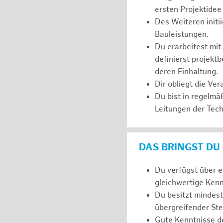
ersten Projektidee
Des Weiteren initi
Bauleistungen.
Du erarbeitest mi
definierst projekt
deren Einhaltung.
Dir obliegt die V
Du bist in regelm
Leitungen der Tech
DAS BRINGST DU
Du verfügst über e
gleichwertige Kenn
Du besitzt mindes
übergreifender Ste
Gute Kenntnisse d