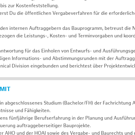
 bis zur Kostenfeststellung.
ierst Du die öffentlichen Vergabeverfahren für die erforderli
t den internen Auftraggebern das Bauprogramm, betreust die 
bezogen die Leistungs-, Kosten- und Terminvorgaben und koor
erantwortung für das Einholen von Entwurfs- und Ausführungs
äßigen Informations- und Abstimmungsrunden mit der Auftrag
nical Division eingebunden und berichtest über Projektentwic
 MIT
in abgeschlossenes Studium (Bachelor/FH) der Fachrichtung A
tnisse und Fähigkeiten.
tens fünfjährige Berufserfahrung in der Planung und Ausführ
uerung auftraggeberseitiger Bauprojekte.
er AHO und der HOAI sowie des Vergabe- und Baurechts und d