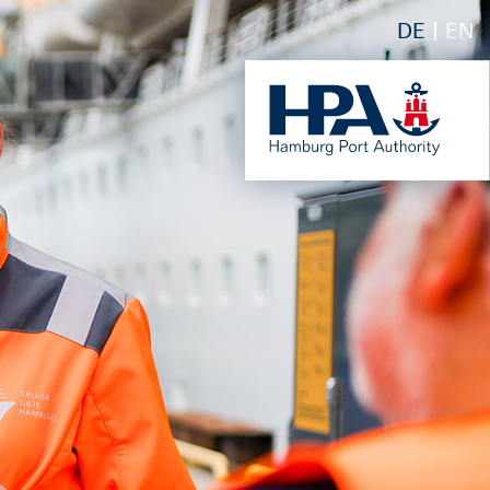
DE
EN