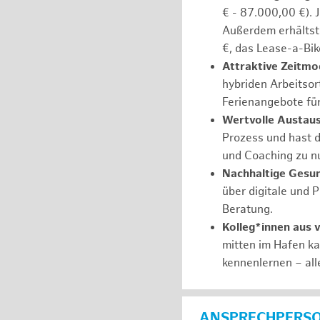
€ - 87.000,00 €). 
Außerdem erhältst 
€, das Lease-a-Bik
Attraktive Zeitmod
hybriden Arbeitsort
Ferienangebote fü
Wertvolle Austaus
Prozess und hast d
und Coaching zu nu
Nachhaltige Gesu
über digitale und 
Beratung.
Kolleg*innen aus 
mitten im Hafen k
kennenlernen – all
ANSPRECHPERS