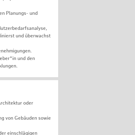
chen Planungs- und
Nutzerbedarfsanalyse,
dinierst und überwachst
genehmigungen.
geber*in und den
klungen.
rchitektur oder
ung von Gebäuden sowie
er einschlägigen