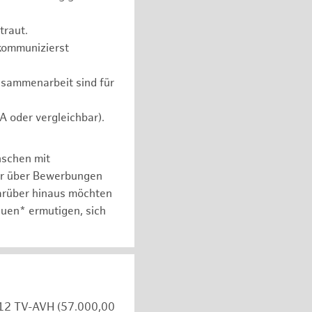
traut.
 kommunizierst
usammenarbeit sind für
 oder vergleichbar).
nschen mit
er über Bewerbungen
arüber hinaus möchten
auen* ermutigen, sich
e 12 TV-AVH (57.000,00