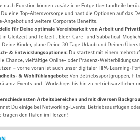
Je nach Funktion können zusätzliche Entgeltbestandteile berüc
Du eine Top-Altersvorsorge und hast die Optionen auf das De
e-Angebot und weitere Corporate Benefits.
elle für Deine optimale Vereinbarkeit von Arbeit und Privat
 in Gleitzeit und Teilzeit-, Elder-Care- und Sabbatical-Möglic
r Deine Kinder, plane Deine 30 Tage Urlaub und Deinen Übers
ch- & Entwicklungsoptionen:
Du startest mit einem mehrstu
ie Chance, vielfältige Online- oder Präsenz-Weiterbildungsa
tzen – vorne voran ist auch unser digitaler HPA-Learning-Port
ndheits- & Wohlfühlangebote:
Von Betriebssportgruppen, Fit
Präsenz-Events und -Workshops bis hin zu betriebsärztlicher u
verschiedensten Arbeitsbereichen und mit diversen Backgro
annst Du einige bei Networking-Events, Betriebsausflügen od
e tragen den Hafen im Herzen!
ON