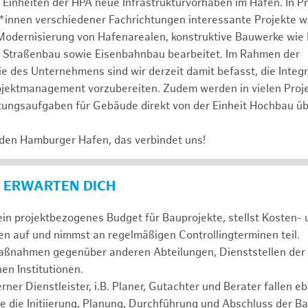
 Einheiten der HPA neue Infrastrukturvorhaben im Hafen. In 
*innen verschiedener Fachrichtungen interessante Projekte w
Modernisierung von Hafenarealen, konstruktive Bauwerke wie
 Straßenbau sowie Eisenbahnbau bearbeitet. Im Rahmen der
ie des Unternehmens sind wir derzeit damit befasst, die Integ
ojektmanagement vorzubereiten. Zudem werden in vielen Pro
eitungsaufgaben für Gebäude direkt von der Einheit Hochbau
 den Hamburger Hafen, das verbindet uns!
 ERWARTEN DICH
in projektbezogenes Budget für Bauprojekte, stellst Kosten- 
n auf und nimmst an regelmäßigen Controllingterminen teil.
 Maßnahmen gegenüber anderen Abteilungen, Dienststellen de
hen Institutionen.
ner Dienstleister, i.B. Planer, Gutachter und Berater fallen e
 die Initiierung, Planung, Durchführung und Abschluss der Ba