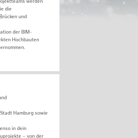
Projektteams werden
ie die
 Brücken und
ration der BIM-
jekten Hochbauten
 übernommen.
und
r Stadt Hamburg sowie
benso in dein
uprojekte – von der