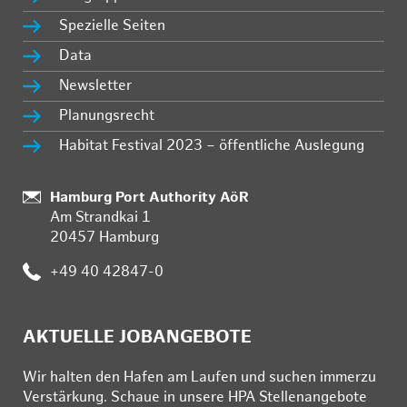
Spezielle Seiten
Data
Newsletter
Planungsrecht
Habitat Festival 2023 – öffentliche Auslegung
:
Hamburg Port Authority AöR
Am Strandkai 1
20457 Hamburg
:
+49 40 42847-0
AKTUELLE JOBANGEBOTE
Wir hal­ten den Ha­fen am Lau­fen und su­chen im­mer­zu
Ver­stär­kung. Schau­e in un­se­re HPA Stel­len­an­ge­bo­te