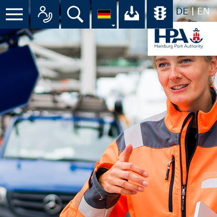
DE
EN
Menü
Alle Ansprechpartner im Überbli
Suche
Ihr Download-C
Übersicht