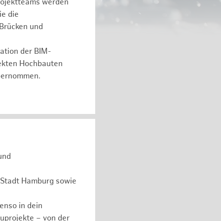
Projektteams werden
ie die
 Brücken und
ration der BIM-
jekten Hochbauten
 übernommen.
und
r Stadt Hamburg sowie
benso in dein
uprojekte – von der