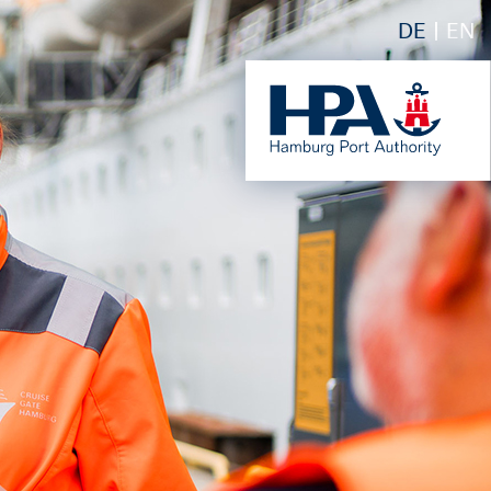
DE
EN