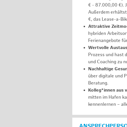
€ - 87.000,00 €). 
Außerdem erhältst 
€, das Lease-a-Bik
Attraktive Zeitmod
hybriden Arbeitsort
Ferienangebote fü
Wertvolle Austaus
Prozess und hast d
und Coaching zu nu
Nachhaltige Gesu
über digitale und 
Beratung.
Kolleg*innen aus 
mitten im Hafen k
kennenlernen – all
ANSPRECHPERS