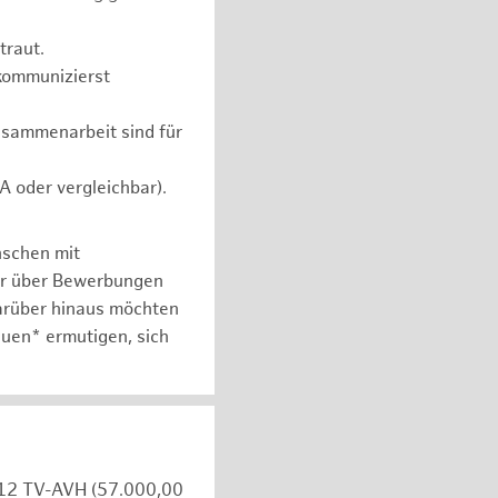
traut.
 kommunizierst
usammenarbeit sind für
 oder vergleichbar).
nschen mit
er über Bewerbungen
arüber hinaus möchten
auen* ermutigen, sich
e 12 TV-AVH (57.000,00