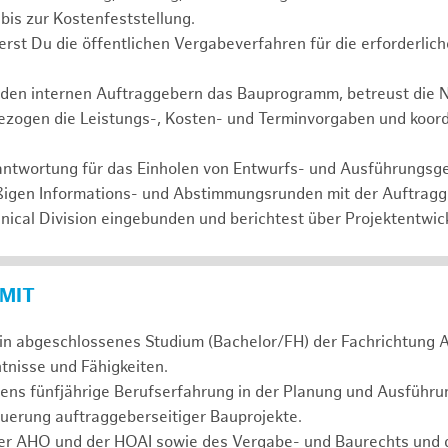
 bis zur Kostenfeststellung.
ierst Du die öffentlichen Vergabeverfahren für die erforderli
t den internen Auftraggebern das Bauprogramm, betreust die 
bezogen die Leistungs-, Kosten- und Terminvorgaben und koor
erantwortung für das Einholen von Entwurfs- und Ausführungs
äßigen Informations- und Abstimmungsrunden mit der Auftrag
nical Division eingebunden und berichtest über Projektentwic
 MIT
in abgeschlossenes Studium (Bachelor/FH) der Fachrichtung A
tnisse und Fähigkeiten.
tens fünfjährige Berufserfahrung in der Planung und Ausführ
uerung auftraggeberseitiger Bauprojekte.
er AHO und der HOAI sowie des Vergabe- und Baurechts und d