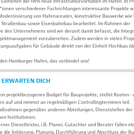
 Einheiten der HPA neue Infrastrukturvorhaben im Hafen. In 
*innen verschiedener Fachrichtungen interessante Projekte w
Modernisierung von Hafenarealen, konstruktive Bauwerke wie
 Straßenbau sowie Eisenbahnbau bearbeitet. Im Rahmen der
ie des Unternehmens sind wir derzeit damit befasst, die Integ
ojektmanagement vorzubereiten. Zudem werden in vielen Pro
eitungsaufgaben für Gebäude direkt von der Einheit Hochbau
 den Hamburger Hafen, das verbindet uns!
 ERWARTEN DICH
in projektbezogenes Budget für Bauprojekte, stellst Kosten- 
n auf und nimmst an regelmäßigen Controllingterminen teil.
 Maßnahmen gegenüber anderen Abteilungen, Dienststellen de
hen Institutionen.
ner Dienstleister, i.B. Planer, Gutachter und Berater fallen e
 die Initiierung, Planung, Durchführung und Abschluss der Ba