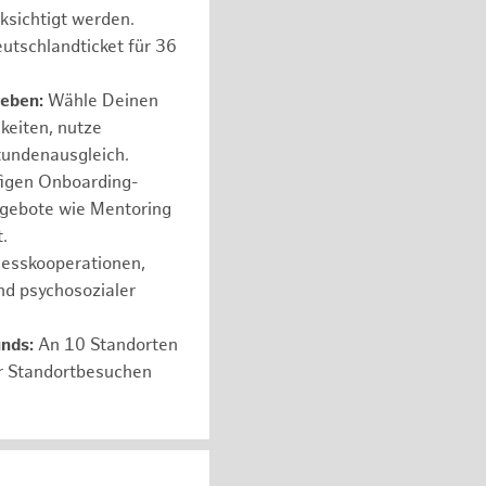
ksichtigt werden.
utschlandticket für 36
leben:
Wähle Deinen
hkeiten, nutze
tundenausgleich.
figen Onboarding-
ngebote wie Mentoring
.
nesskooperationen,
nd psychosozialer
unds:
An 10 Standorten
er Standortbesuchen