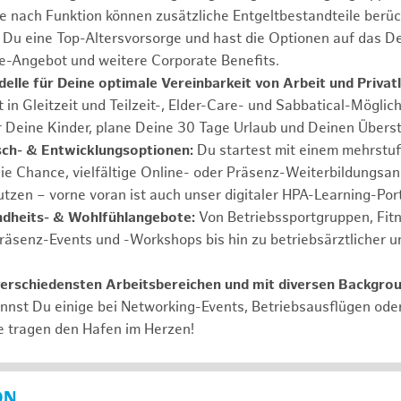
Je nach Funktion können zusätzliche Entgeltbestandteile berüc
Du eine Top-Altersvorsorge und hast die Optionen auf das De
e-Angebot und weitere Corporate Benefits.
elle für Deine optimale Vereinbarkeit von Arbeit und Privat
 in Gleitzeit und Teilzeit-, Elder-Care- und Sabbatical-Möglic
r Deine Kinder, plane Deine 30 Tage Urlaub und Deinen Übers
ch- & Entwicklungsoptionen:
Du startest mit einem mehrstu
ie Chance, vielfältige Online- oder Präsenz-Weiterbildungsa
tzen – vorne voran ist auch unser digitaler HPA-Learning-Port
ndheits- & Wohlfühlangebote:
Von Betriebssportgruppen, Fit
Präsenz-Events und -Workshops bis hin zu betriebsärztlicher u
verschiedensten Arbeitsbereichen und mit diversen Backgro
annst Du einige bei Networking-Events, Betriebsausflügen od
e tragen den Hafen im Herzen!
ON