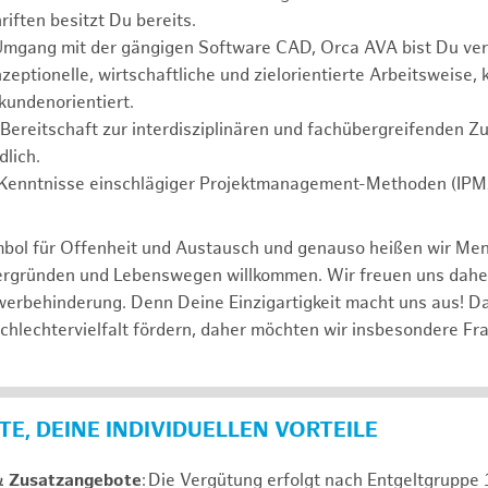
iften besitzt Du bereits.
Umgang mit der gängigen Software CAD, Orca AVA bist Du ver
zeptionelle, wirtschaftliche und zielorientierte Arbeitsweise,
 kundenorientiert.
Bereitschaft zur interdisziplinären und fachübergreifenden Z
dlich.
 Kenntnisse einschlägiger Projektmanagement-Methoden (IPMA
mbol für Offenheit und Austausch und genauso heißen wir Me
tergründen und Lebenswegen willkommen. Wir freuen uns dah
erbehinderung. Denn Deine Einzigartigkeit macht uns aus! D
schlechtervielfalt fördern, daher möchten wir insbesondere Fr
E, DEINE INDIVIDUELLEN VORTEILE
& Zusatzangebote
: Die Vergütung erfolgt nach Entgeltgrupp