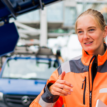
d-Center der HPA
cht aller Verkehrsmeldungen im Hafen am