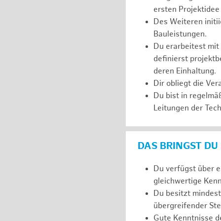
ersten Projektidee
Des Weiteren initi
Bauleistungen.
Du erarbeitest mi
definierst projekt
deren Einhaltung.
Dir obliegt die V
Du bist in regelm
Leitungen der Tech
DAS BRINGST DU
Du verfügst über e
gleichwertige Kenn
Du besitzt mindes
übergreifender Ste
Gute Kenntnisse d