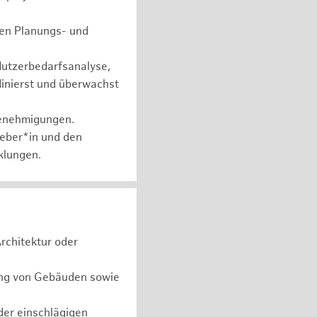
chen Planungs- und
Nutzerbedarfsanalyse,
dinierst und überwachst
genehmigungen.
geber*in und den
klungen.
rchitektur oder
ung von Gebäuden sowie
er einschlägigen