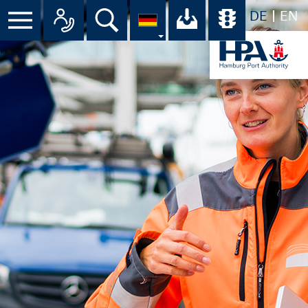
DE
EN
Suche
Ihr Download-C
Übersicht