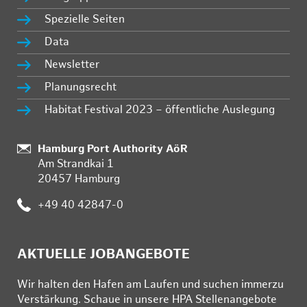
Spezielle Seiten
Data
Newsletter
Planungsrecht
Habitat Festival 2023 – öffentliche Auslegung
Standort:
Hamburg Port Authority AöR
Am Strandkai 1
20457 Hamburg
Telefon:
+49 40 42847-0
AKTUELLE JOBANGEBOTE
Wir hal­ten den Ha­fen am Lau­fen und su­chen im­mer­zu
Ver­stär­kung. Schau­e in un­se­re HPA Stel­len­an­ge­bo­te