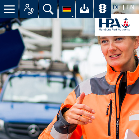
DE
EN
Suche
Ihr Download-C
Übersicht