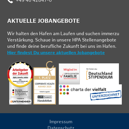
:
+49 40 42847-0
AKTUELLE JOBANGEBOTE
Wir hal­ten den Ha­fen am Lau­fen und su­chen im­mer­zu
Ver­stär­kung. Schau­e in un­se­re HPA Stel­len­an­ge­bo­te
und fin­de deine be­ruf­li­che Zu­kunft bei uns im Ha­fen.
Hier findest Du unsere aktuellen Jobangebote
Impressum
Datenschutz