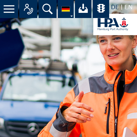
DE
EN
Suche
Ihr Download-C
Übersicht