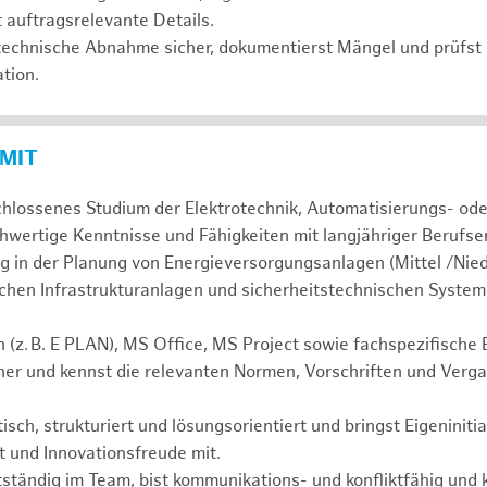
 auftragsrelevante Details.
htechnische Abnahme sicher, dokumentierst Mängel und prüfst 
tion.
 MIT
hlossenes Studium der Elektrotechnik, Automatisierungs- ode
chwertige Kenntnisse und Fähigkeiten mit langjähriger Berufse
g in der Planung von Energieversorgungsanlagen (Mittel /Nie
hen Infrastrukturanlagen und sicherheitstechnischen System
z. B. E PLAN), MS Office, MS Project sowie fachspezifische
her und kennst die relevanten Normen, Vorschriften und Verg
isch, strukturiert und lösungsorientiert und bringst Eigeniniti
t und Innovationsfreude mit.
tständig im Team, bist kommunikations- und konfliktfähig und