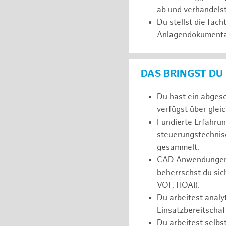
ab und verhandelst
Du stellst die fac
Anlagendokumenta
DAS BRINGST DU
Du hast ein abgesc
verfügst über glei
Fundierte Erfahrun
steuerungstechnisc
gesammelt.
CAD Anwendungen (
beherrschst du sic
VOF, HOAI).
Du arbeitest analyt
Einsatzbereitschaf
Du arbeitest selbs