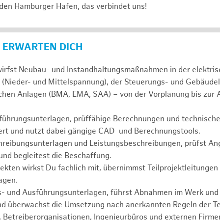
 den Hamburger Hafen, das verbindet uns!
 ERWARTEN DICH
wirfst Neubau- und Instandhaltungsmaßnahmen in der elektri
 (Nieder- und Mittelspannung), der Steuerungs- und Gebäudel
schen Anlagen (BMA, EMA, SAA) – von der Vorplanung bis zur
führungsunterlagen, prüffähige Berechnungen und technisc
niert und nutzt dabei gängige CAD und Berechnungstools.
chreibungsunterlagen und Leistungsbeschreibungen, prüfst An
nd begleitest die Beschaffung.
jekten wirkst Du fachlich mit, übernimmst Teilprojektleitungen
agen.
s- und Ausführungsunterlagen, führst Abnahmen im Werk und 
nd überwachst die Umsetzung nach anerkannten Regeln der Te
, Betreiberorganisationen, Ingenieurbüros und externen Firm