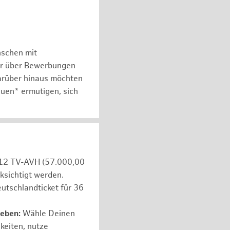
nschen mit
er über Bewerbungen
arüber hinaus möchten
auen* ermutigen, sich
e 12 TV-AVH (57.000,00
ksichtigt werden.
utschlandticket für 36
leben:
Wähle Deinen
hkeiten, nutze