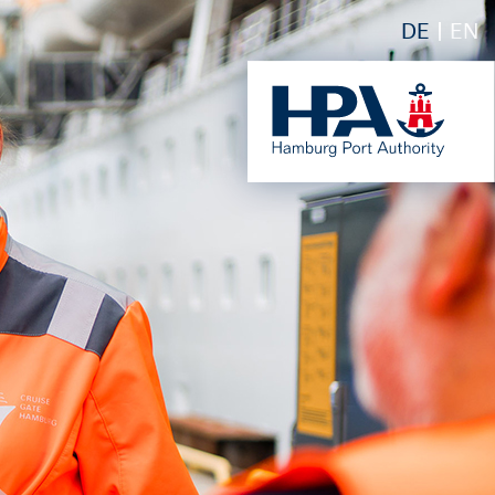
DE
EN