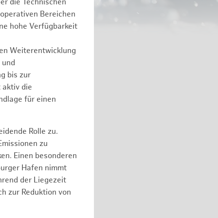
er die Technischen
 operativen Bereichen
ine hohe Verfügbarkeit
hen Weiterentwicklung
e und
g bis zur
aktiv die
ndlage für einen
idende Rolle zu.
 Emissionen zu
ken. Einen besonderen
mburger Hafen nimmt
hrend der Liegezeit
ch zur Reduktion von