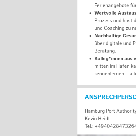
Ferienangebote fü
Wertvolle Austaus
Prozess und hast d
und Coaching zu nu
Nachhaltige Gesu
über digitale und 
Beratung.
Kolleg*innen aus 
mitten im Hafen k
kennenlernen – all
ANSPRECHPERS
Hamburg Port Authorit
Kevin Heidt
Tel.: +494042847326