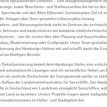
unsere spezialisierten Einheiten – vom Anlagenmanagement üb
euerungs‑ sowie Maschinen- und Stahlwasserbau bis hin zu den
, Sperrwerke und den Alten Elbtunnel. Gemeinsames Ziel ist e
 der Anlagen über ihren gesamten Lebenszyklus hinweg.
ektro- und Steuerungstechnik steht im Zentrum der technisc
n, betreuen und modernisieren wir komplexe elektrotechnisch
ysteme – von der ersten Idee über Planung und Ausschreibun
bau, Modernisierung oder Großprojekt: Unser Team gestaltet 
ifizierung des Hamburger Hafens mit und schafft damit die Gru
nd nachhaltigen Betrieb.
ie Dekarbonisierung kommt dem Hamburger Hafen eine entsche
 und automatisierte Lösungen sind ein wesentlicher Hebel, um
en als zentrale Drehscheibe der Energiewende weiter zu stär
im Aufbau der Landstrominfrastruktur für Seeschiffe. Der Ha
olle in Deutschland ein: Landstrom ermöglicht Seeschiffen, wä
vom Land zu beziehen. Unsere Projekte tragen damit maßgebli
einstaubemissionen im Hafen- und Stadtgebiet bei.