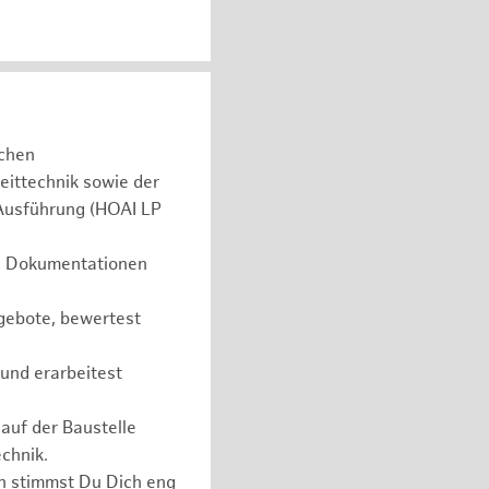
schen
eittechnik sowie der
 Ausführung (HOAI LP
he Dokumentationen
gebote, bewertest
 und erarbeitest
auf der Baustelle
chnik.
en stimmst Du Dich eng