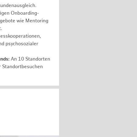
tundenausgleich.
figen Onboarding-
ngebote wie Mentoring
.
nesskooperationen,
nd psychosozialer
unds:
An 10 Standorten
er Standortbesuchen