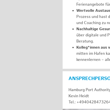
Ferienangebote fü
Wertvolle Austaus
Prozess und hast d
und Coaching zu nu
Nachhaltige Gesu
über digitale und 
Beratung.
Kolleg*innen aus 
mitten im Hafen k
kennenlernen – all
ANSPRECHPERS
Hamburg Port Authorit
Kevin Heidt
Tel.: +494042847326