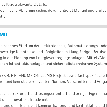
 auftragsrelevante Details.
htechnische Abnahme sicher, dokumentierst Mängel und prüfst 
tion.
 MIT
hlossenes Studium der Elektrotechnik, Automatisierungs- ode
chwertige Kenntnisse und Fähigkeiten mit langjähriger Berufse
g in der Planung von Energieversorgungsanlagen (Mittel /Nie
hen Infrastrukturanlagen und sicherheitstechnischen System
z. B. E PLAN), MS Office, MS Project sowie fachspezifische
her und kennst die relevanten Normen, Vorschriften und Verg
isch, strukturiert und lösungsorientiert und bringst Eigeniniti
t und Innovationsfreude mit.
tständig im Team, bist kommunikations- und konfliktfähig und