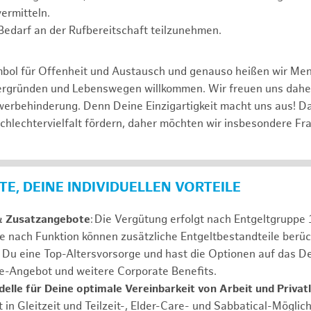
ermitteln.
i Bedarf an der Rufbereitschaft teilzunehmen.
mbol für Offenheit und Austausch und genauso heißen wir Me
tergründen und Lebenswegen willkommen. Wir freuen uns dah
erbehinderung. Denn Deine Einzigartigkeit macht uns aus! D
schlechtervielfalt fördern, daher möchten wir insbesondere Fr
E, DEINE INDIVIDUELLEN VORTEILE
& Zusatzangebote
: Die Vergütung erfolgt nach Entgeltgrupp
Je nach Funktion können zusätzliche Entgeltbestandteile berüc
Du eine Top-Altersvorsorge und hast die Optionen auf das De
e-Angebot und weitere Corporate Benefits.
elle für Deine optimale Vereinbarkeit von Arbeit und Privat
 in Gleitzeit und Teilzeit-, Elder-Care- und Sabbatical-Möglic