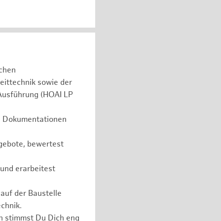
schen
eittechnik sowie der
 Ausführung (HOAI LP
he Dokumentationen
gebote, bewertest
 und erarbeitest
auf der Baustelle
chnik.
en stimmst Du Dich eng