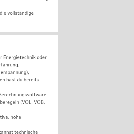
die vollständige
r Energietechnik oder
rfahrung.
derspannung),
en hast du bereits
 Berechnungssoftware
aberegeln (VOL, VOB,
ative, hohe
 kannst technische