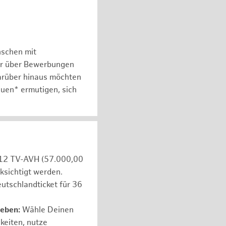
nschen mit
er über Bewerbungen
arüber hinaus möchten
auen* ermutigen, sich
e 12 TV-AVH (57.000,00
ksichtigt werden.
utschlandticket für 36
leben:
Wähle Deinen
hkeiten, nutze