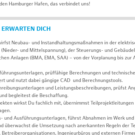
 den Hamburger Hafen, das verbindet uns!
 ERWARTEN DICH
wirfst Neubau- und Instandhaltungsmaßnahmen in der elektri
 (Nieder- und Mittelspannung), der Steuerungs- und Gebäudel
schen Anlagen (BMA, EMA, SAA) – von der Vorplanung bis zur
führungsunterlagen, prüffähige Berechnungen und technisc
niert und nutzt dabei gängige CAD und Berechnungstools.
chreibungsunterlagen und Leistungsbeschreibungen, prüfst An
nd begleitest die Beschaffung.
jekten wirkst Du fachlich mit, übernimmst Teilprojektleitungen
agen.
s- und Ausführungsunterlagen, führst Abnahmen im Werk und 
nd überwachst die Umsetzung nach anerkannten Regeln der Te
, Betreiberorganisationen, Ingenieurbüros und externen Firm