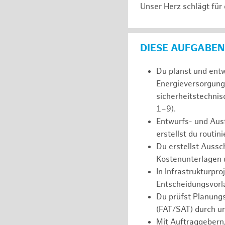
Unser Herz schlägt für
DIESE AUFGABEN
Du planst und ent
Energieversorgung
sicherheitstechni
1–9).
Entwurfs- und Aus
erstellst du routi
Du erstellst Auss
Kostenunterlagen u
In Infrastrukturpro
Entscheidungsvorl
Du prüfst Planung
(FAT/SAT) durch u
Mit Auftraggebern