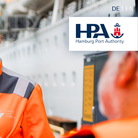
DE
EN