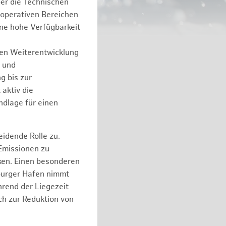
er die Technischen
 operativen Bereichen
ine hohe Verfügbarkeit
hen Weiterentwicklung
e und
g bis zur
aktiv die
ndlage für einen
idende Rolle zu.
 Emissionen zu
ken. Einen besonderen
mburger Hafen nimmt
hrend der Liegezeit
ch zur Reduktion von