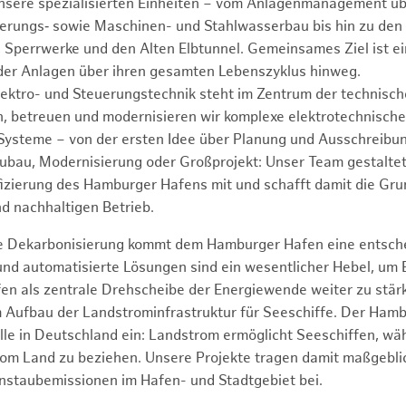
unsere spezialisierten Einheiten – vom Anlagenmanagement üb
euerungs‑ sowie Maschinen- und Stahlwasserbau bis hin zu den
, Sperrwerke und den Alten Elbtunnel. Gemeinsames Ziel ist e
 der Anlagen über ihren gesamten Lebenszyklus hinweg.
ektro- und Steuerungstechnik steht im Zentrum der technisc
n, betreuen und modernisieren wir komplexe elektrotechnisch
ysteme – von der ersten Idee über Planung und Ausschreibun
bau, Modernisierung oder Großprojekt: Unser Team gestaltet 
ifizierung des Hamburger Hafens mit und schafft damit die Gru
nd nachhaltigen Betrieb.
ie Dekarbonisierung kommt dem Hamburger Hafen eine entsche
 und automatisierte Lösungen sind ein wesentlicher Hebel, um
en als zentrale Drehscheibe der Energiewende weiter zu stär
im Aufbau der Landstrominfrastruktur für Seeschiffe. Der Ha
olle in Deutschland ein: Landstrom ermöglicht Seeschiffen, wä
vom Land zu beziehen. Unsere Projekte tragen damit maßgebli
einstaubemissionen im Hafen- und Stadtgebiet bei.