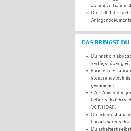
ab und verhandelst
Du stellst die fac
Anlagendokumenta
DAS BRINGST DU
Du hast ein abgesc
verfügst über glei
Fundierte Erfahrun
steuerungstechnisc
gesammelt.
CAD Anwendungen (
beherrschst du sic
VOF, HOAI).
Du arbeitest analyt
Einsatzbereitschaf
Du arbeitest selbs