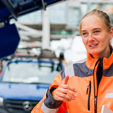
ick
d-Center der HPA
cht aller Verkehrsmeldungen im Hafen am