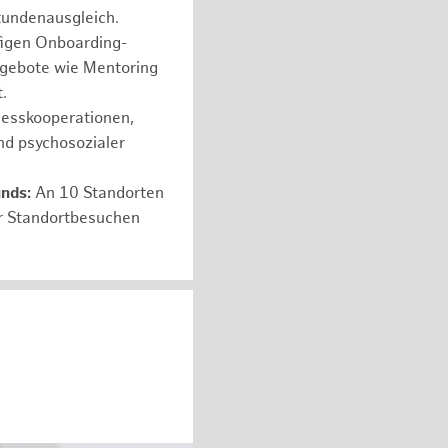
tundenausgleich.
figen Onboarding-
ngebote wie Mentoring
.
nesskooperationen,
nd psychosozialer
unds:
An 10 Standorten
er Standortbesuchen