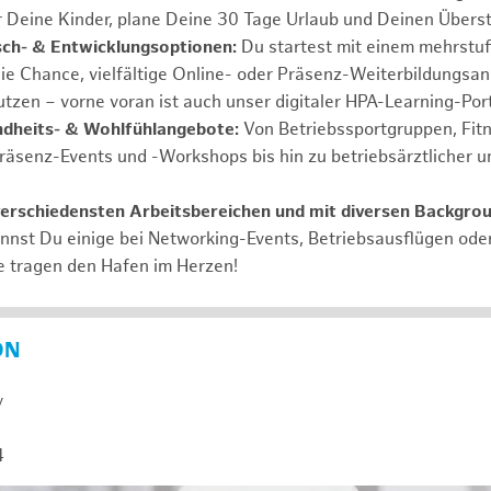
r Deine Kinder, plane Deine 30 Tage Urlaub und Deinen Übers
ch- & Entwicklungsoptionen:
Du startest mit einem mehrstu
ie Chance, vielfältige Online- oder Präsenz-Weiterbildungsa
tzen – vorne voran ist auch unser digitaler HPA-Learning-Port
ndheits- & Wohlfühlangebote:
Von Betriebssportgruppen, Fit
Präsenz-Events und -Workshops bis hin zu betriebsärztlicher u
verschiedensten Arbeitsbereichen und mit diversen Backgro
annst Du einige bei Networking-Events, Betriebsausflügen od
e tragen den Hafen im Herzen!
ON
y
4