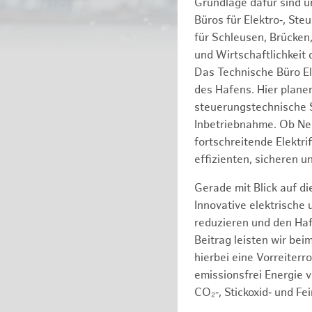
Grundlage dafür sind 
Büros für Elektro‑, St
für Schleusen, Brücken
und Wirtschaftlichkeit
Das Technische Büro El
des Hafens. Hier plane
steuerungstechnische S
Inbetriebnahme. Ob Neu
fortschreitende Elektr
effizienten, sicheren u
Gerade mit Blick auf d
Innovative elektrische
reduzieren und den Haf
Beitrag leisten wir be
hierbei eine Vorreiterr
emissionsfrei Energie 
CO₂‑, Stickoxid‑ und F