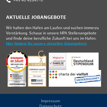
:
+49 40 42847-0
AKTUELLE JOBANGEBOTE
Wir hal­ten den Ha­fen am Lau­fen und su­chen im­mer­zu
Ver­stär­kung. Schau­e in un­se­re HPA Stel­len­an­ge­bo­te
und fin­de deine be­ruf­li­che Zu­kunft bei uns im Ha­fen.
Hier findest Du unsere aktuellen Jobangebote
Impressum
Datenschutz