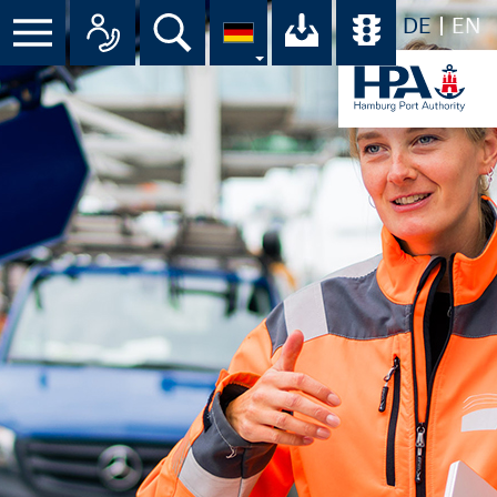
DE
EN
Suche
Ihr Download-C
Übersicht