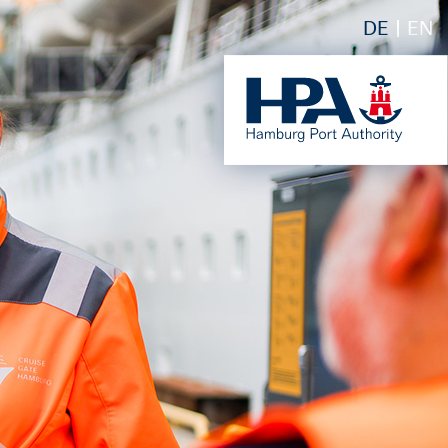
DE
EN