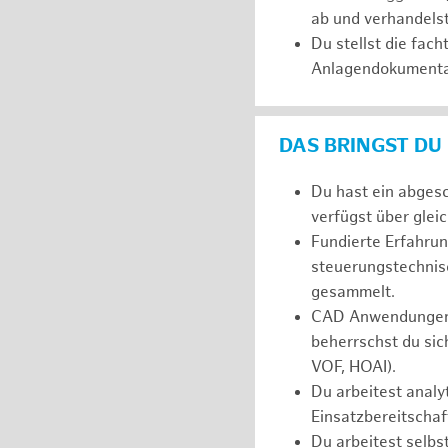
ab und verhandelst
Du stellst die fac
Anlagendokumenta
DAS BRINGST DU
Du hast ein abgesc
verfügst über glei
Fundierte Erfahrun
steuerungstechnisc
gesammelt.
CAD Anwendungen (
beherrschst du sic
VOF, HOAI).
Du arbeitest analyt
Einsatzbereitschaf
Du arbeitest selbs