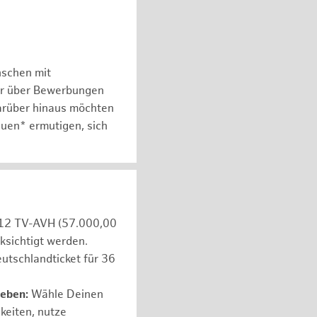
nschen mit
er über Bewerbungen
arüber hinaus möchten
auen* ermutigen, sich
e 12 TV-AVH (57.000,00
ksichtigt werden.
utschlandticket für 36
leben:
Wähle Deinen
hkeiten, nutze