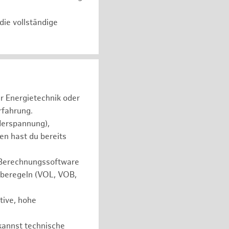
die vollständige
r Energietechnik oder
rfahrung.
derspannung),
en hast du bereits
 Berechnungssoftware
aberegeln (VOL, VOB,
ative, hohe
 kannst technische