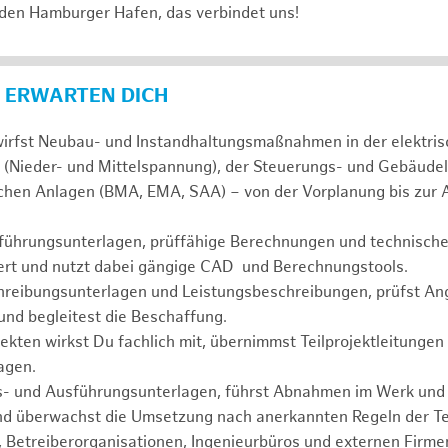
 den Hamburger Hafen, das verbindet uns!
 ERWARTEN DICH
wirfst Neubau- und Instandhaltungsmaßnahmen in der elektri
 (Nieder- und Mittelspannung), der Steuerungs- und Gebäudel
schen Anlagen (BMA, EMA, SAA) – von der Vorplanung bis zur
führungsunterlagen, prüffähige Berechnungen und technisc
niert und nutzt dabei gängige CAD und Berechnungstools.
chreibungsunterlagen und Leistungsbeschreibungen, prüfst An
nd begleitest die Beschaffung.
jekten wirkst Du fachlich mit, übernimmst Teilprojektleitungen
agen.
s- und Ausführungsunterlagen, führst Abnahmen im Werk und 
nd überwachst die Umsetzung nach anerkannten Regeln der Te
, Betreiberorganisationen, Ingenieurbüros und externen Firm