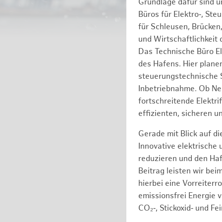
Grundlage dafür sind 
Büros für Elektro‑, St
für Schleusen, Brücken
und Wirtschaftlichkeit
Das Technische Büro El
des Hafens. Hier plane
steuerungstechnische S
Inbetriebnahme. Ob Neu
fortschreitende Elektr
effizienten, sicheren u
Gerade mit Blick auf d
Innovative elektrische
reduzieren und den Haf
Beitrag leisten wir be
hierbei eine Vorreiterr
emissionsfrei Energie 
CO₂‑, Stickoxid‑ und F