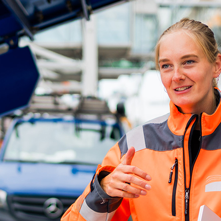
ick
d-Center der HPA
cht aller Verkehrsmeldungen im Hafen am