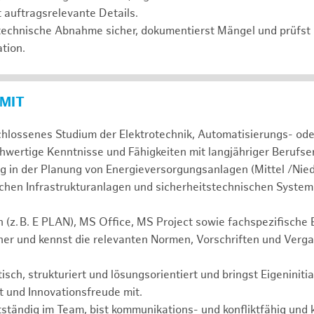
 auftragsrelevante Details.
htechnische Abnahme sicher, dokumentierst Mängel und prüfst 
tion.
 MIT
hlossenes Studium der Elektrotechnik, Automatisierungs- ode
chwertige Kenntnisse und Fähigkeiten mit langjähriger Berufse
g in der Planung von Energieversorgungsanlagen (Mittel /Nie
hen Infrastrukturanlagen und sicherheitstechnischen System
z. B. E PLAN), MS Office, MS Project sowie fachspezifische
her und kennst die relevanten Normen, Vorschriften und Verg
isch, strukturiert und lösungsorientiert und bringst Eigeniniti
t und Innovationsfreude mit.
tständig im Team, bist kommunikations- und konfliktfähig und