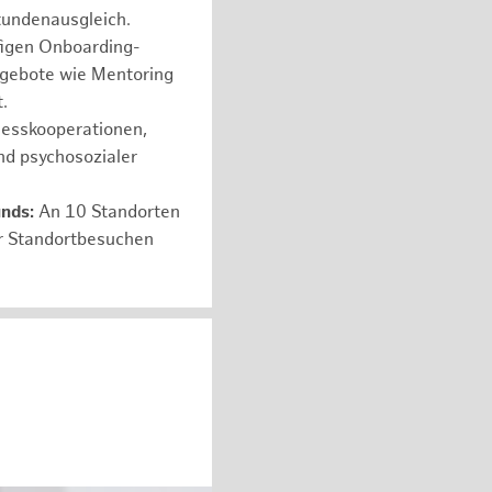
tundenausgleich.
figen Onboarding-
ngebote wie Mentoring
.
nesskooperationen,
nd psychosozialer
unds:
An 10 Standorten
er Standortbesuchen