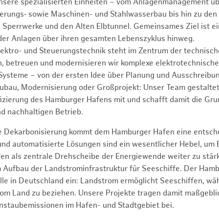
unsere spezialisierten Einheiten – vom Anlagenmanagement üb
euerungs‑ sowie Maschinen- und Stahlwasserbau bis hin zu den
, Sperrwerke und den Alten Elbtunnel. Gemeinsames Ziel ist e
 der Anlagen über ihren gesamten Lebenszyklus hinweg.
ektro- und Steuerungstechnik steht im Zentrum der technisc
n, betreuen und modernisieren wir komplexe elektrotechnisch
ysteme – von der ersten Idee über Planung und Ausschreibun
bau, Modernisierung oder Großprojekt: Unser Team gestaltet 
ifizierung des Hamburger Hafens mit und schafft damit die Gru
nd nachhaltigen Betrieb.
ie Dekarbonisierung kommt dem Hamburger Hafen eine entsche
 und automatisierte Lösungen sind ein wesentlicher Hebel, um
en als zentrale Drehscheibe der Energiewende weiter zu stär
im Aufbau der Landstrominfrastruktur für Seeschiffe. Der Ha
olle in Deutschland ein: Landstrom ermöglicht Seeschiffen, wä
vom Land zu beziehen. Unsere Projekte tragen damit maßgebli
einstaubemissionen im Hafen- und Stadtgebiet bei.