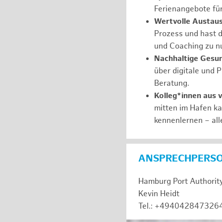
Ferienangebote fü
Wertvolle Austaus
Prozess und hast d
und Coaching zu nu
Nachhaltige Gesu
über digitale und 
Beratung.
Kolleg*innen aus 
mitten im Hafen k
kennenlernen – all
ANSPRECHPERS
Hamburg Port Authorit
Kevin Heidt
Tel.: +494042847326