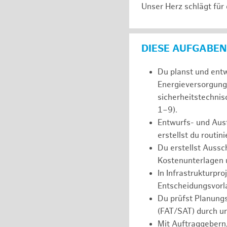
Unser Herz schlägt für
DIESE AUFGABEN
Du planst und ent
Energieversorgung
sicherheitstechni
1–9).
Entwurfs- und Aus
erstellst du routi
Du erstellst Auss
Kostenunterlagen u
In Infrastrukturpro
Entscheidungsvorl
Du prüfst Planung
(FAT/SAT) durch u
Mit Auftraggebern