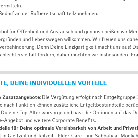
ermitteln.
i Bedarf an der Rufbereitschaft teilzunehmen.
mbol für Offenheit und Austausch und genauso heißen wir Me
tergründen und Lebenswegen willkommen. Wir freuen uns dah
erbehinderung. Denn Deine Einzigartigkeit macht uns aus! D
schlechtervielfalt fördern, daher möchten wir insbesondere Fr
E, DEINE INDIVIDUELLEN VORTEILE
& Zusatzangebote
: Die Vergütung erfolgt nach Entgeltgrupp
Je nach Funktion können zusätzliche Entgeltbestandteile berüc
Du eine Top-Altersvorsorge und hast die Optionen auf das De
e-Angebot und weitere Corporate Benefits.
elle für Deine optimale Vereinbarkeit von Arbeit und Privat
 in Gleitzeit und Teilzeit-, Elder-Care- und Sabbatical-Möglic