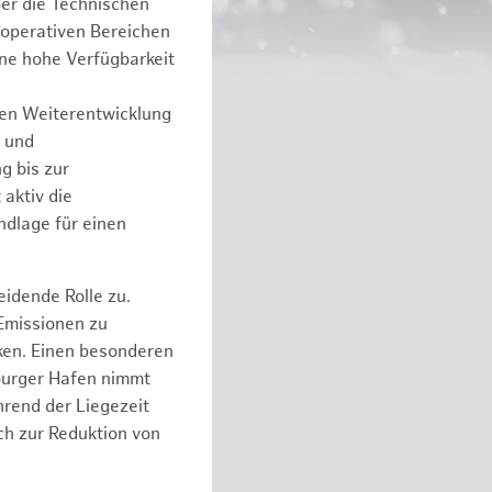
er die Technischen
 operativen Bereichen
ine hohe Verfügbarkeit
hen Weiterentwicklung
e und
g bis zur
aktiv die
ndlage für einen
idende Rolle zu.
 Emissionen zu
ken. Einen besonderen
mburger Hafen nimmt
hrend der Liegezeit
ch zur Reduktion von