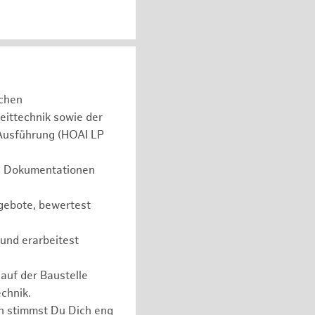
schen
eittechnik sowie der
 Ausführung (HOAI LP
he Dokumentationen
gebote, bewertest
 und erarbeitest
auf der Baustelle
chnik.
en stimmst Du Dich eng