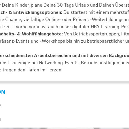
r Deine Kinder, plane Deine 30 Tage Urlaub und Deinen Übers
ch- & Entwicklungsoptionen:
Du startest mit einem mehrstu
ie Chance, vielfältige Online- oder Präsenz-Weiterbildungsa
tzen – vorne voran ist auch unser digitaler HPA-Learning-Port
ndheits- & Wohlfühlangebote:
Von Betriebssportgruppen, Fit
Präsenz-Events und -Workshops bis hin zu betriebsärztlicher u
verschiedensten Arbeitsbereichen und mit diversen Backgro
annst Du einige bei Networking-Events, Betriebsausflügen od
e tragen den Hafen im Herzen!
ON
y
4