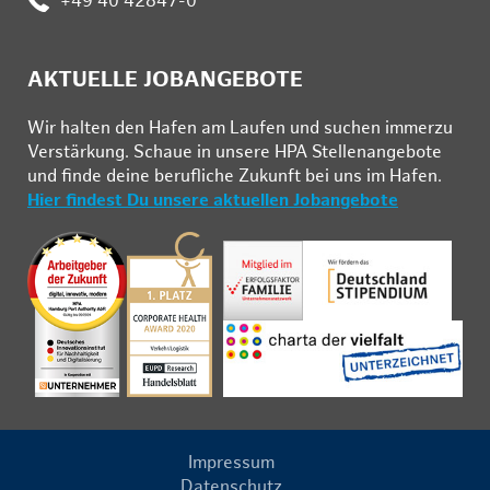
:
+49 40 42847-0
AKTUELLE JOBANGEBOTE
Wir hal­ten den Ha­fen am Lau­fen und su­chen im­mer­zu
Ver­stär­kung. Schau­e in un­se­re HPA Stel­len­an­ge­bo­te
und fin­de deine be­ruf­li­che Zu­kunft bei uns im Ha­fen.
Hier findest Du unsere aktuellen Jobangebote
Impressum
Datenschutz