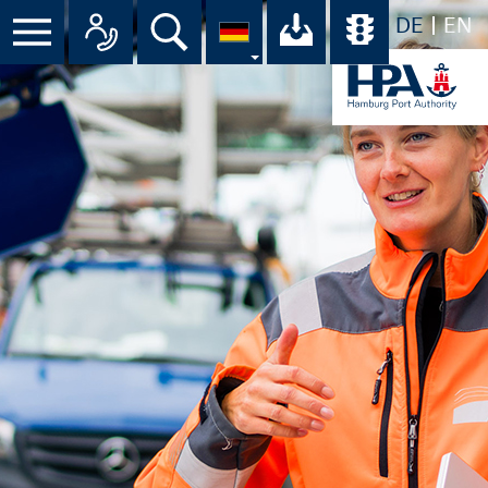
DE
EN
Suche
Ihr Download-C
Übersicht