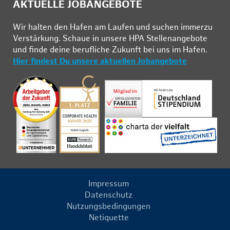
AKTUELLE JOBANGEBOTE
Wir hal­ten den Ha­fen am Lau­fen und su­chen im­mer­zu
Ver­stär­kung. Schau­e in un­se­re HPA Stel­len­an­ge­bo­te
und fin­de deine be­ruf­li­che Zu­kunft bei uns im Ha­fen.
Hier findest Du unsere aktuellen Jobangebote
Impressum
Datenschutz
Nutzungsbedingungen
Netiquette