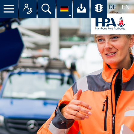
DE
EN
Menü
Alle Ansprechpartner im Überbli
Suche
Ihr Download-C
Übersicht