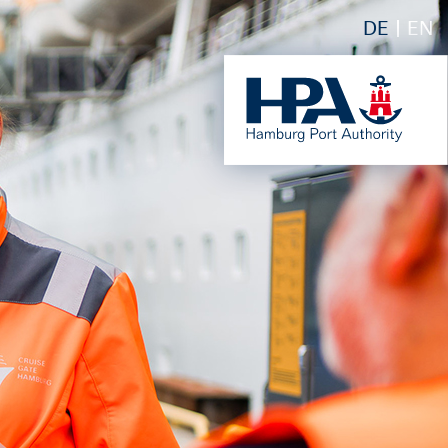
DE
EN