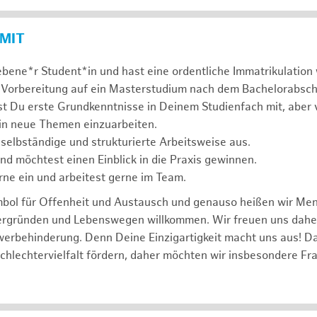
 MIT
ebene*r Student*in und hast eine ordentliche Immatrikulatio
 Vorbereitung auf ein Masterstudium nach dem Bachelorabsch
st Du erste Grundkenntnisse in Deinem Studienfach mit, aber v
 in neue Themen einzuarbeiten.
 selbständige und strukturierte Arbeitsweise aus.
und möchtest einen Einblick in die Praxis gewinnen.
rne ein und arbeitest gerne im Team.
mbol für Offenheit und Austausch und genauso heißen wir Me
tergründen und Lebenswegen willkommen. Wir freuen uns dah
erbehinderung. Denn Deine Einzigartigkeit macht uns aus! D
schlechtervielfalt fördern, daher möchten wir insbesondere Fr