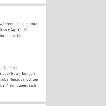
n während des gesamten
luss (Gap Year).
or allem die
nschen mit
er über Bewerbungen
arüber hinaus möchten
auen* ermutigen, sich