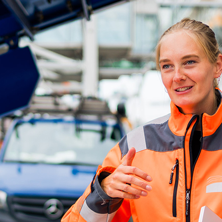
d-Center der HPA
cht aller Verkehrsmeldungen im Hafen am