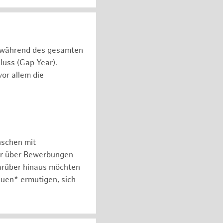
n während des gesamten
luss (Gap Year).
or allem die
nschen mit
er über Bewerbungen
arüber hinaus möchten
auen* ermutigen, sich