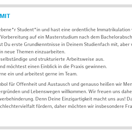
 MIT
ebene*r Student*in und hast eine ordentliche Immatrikulatio
 Vorbereitung auf ein Masterstudium nach dem Bachelorabsch
st Du erste Grundkenntnisse in Deinem Studienfach mit, aber v
 in neue Themen einzuarbeiten.
 selbständige und strukturierte Arbeitsweise aus.
und möchtest einen Einblick in die Praxis gewinnen.
rne ein und arbeitest gerne im Team.
mbol für Offenheit und Austausch und genauso heißen wir Me
tergründen und Lebenswegen willkommen. Wir freuen uns dah
erbehinderung. Denn Deine Einzigartigkeit macht uns aus! D
schlechtervielfalt fördern, daher möchten wir insbesondere Fr