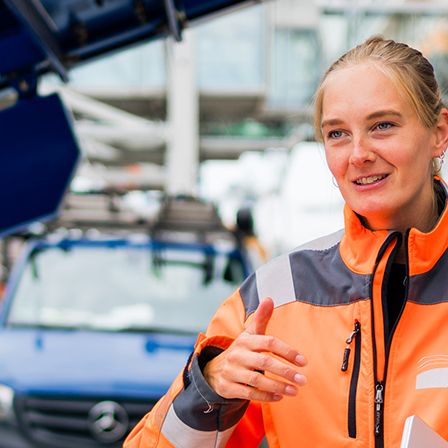
ick
d-Center der HPA
cht aller Verkehrsmeldungen im Hafen am