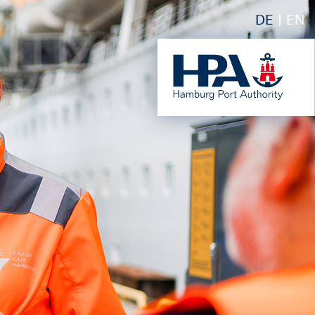
DE
EN