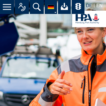
DE
EN
Suche
Ihr Download-C
Übersicht