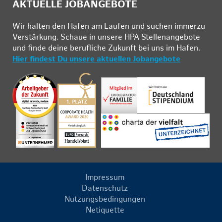
AKTUELLE JOBANGEBOTE
Wir hal­ten den Ha­fen am Lau­fen und su­chen im­mer­zu
Ver­stär­kung. Schau­e in un­se­re HPA Stel­len­an­ge­bo­te
und fin­de deine be­ruf­li­che Zu­kunft bei uns im Ha­fen.
Hier findest Du unsere aktuellen Jobangebote
Impressum
Datenschutz
Nutzungsbedingungen
Netiquette