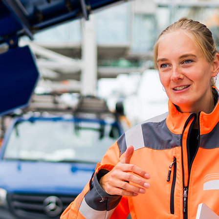
ick
d-Center der HPA
cht aller Verkehrsmeldungen im Hafen am