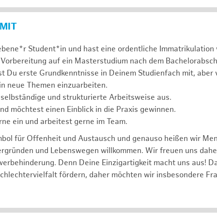
 MIT
ebene*r Student*in und hast eine ordentliche Immatrikulatio
 Vorbereitung auf ein Masterstudium nach dem Bachelorabsch
st Du erste Grundkenntnisse in Deinem Studienfach mit, aber v
 in neue Themen einzuarbeiten.
 selbständige und strukturierte Arbeitsweise aus.
und möchtest einen Einblick in die Praxis gewinnen.
rne ein und arbeitest gerne im Team.
mbol für Offenheit und Austausch und genauso heißen wir Me
tergründen und Lebenswegen willkommen. Wir freuen uns dah
erbehinderung. Denn Deine Einzigartigkeit macht uns aus! D
schlechtervielfalt fördern, daher möchten wir insbesondere Fr