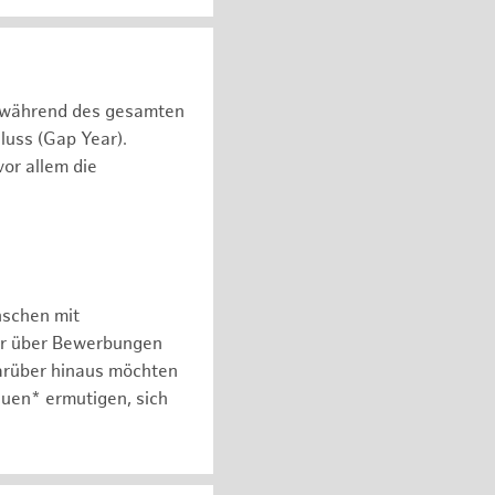
n während des gesamten
luss (Gap Year).
or allem die
nschen mit
er über Bewerbungen
arüber hinaus möchten
auen* ermutigen, sich