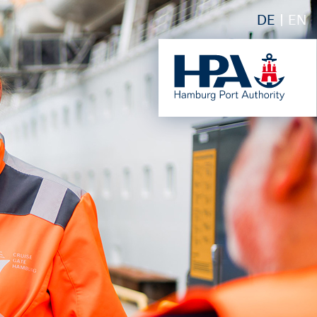
DE
EN