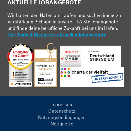
AKTUELLE JOBANGEBOTE
Wir hal­ten den Ha­fen am Lau­fen und su­chen im­mer­zu
Ver­stär­kung. Schau­e in un­se­re HPA Stel­len­an­ge­bo­te
und fin­de deine be­ruf­li­che Zu­kunft bei uns im Ha­fen.
Hier findest Du unsere aktuellen Jobangebote
Impressum
Datenschutz
Nutzungsbedingungen
Netiquette