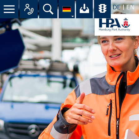
DE
EN
Menü
Alle Ansprechpartner im Überbli
Suche
Ihr Download-C
Übersicht