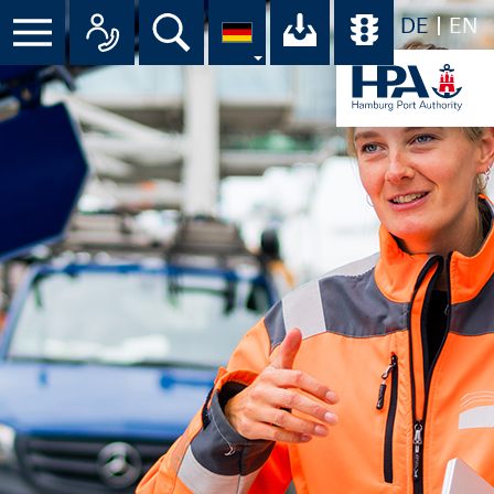
DE
EN
Menü
Alle Ansprechpartner im Überbli
Suche
Ihr Download-C
Übersicht