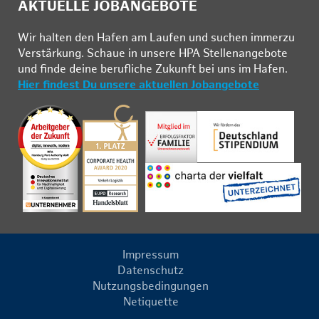
AKTUELLE JOBANGEBOTE
Wir hal­ten den Ha­fen am Lau­fen und su­chen im­mer­zu
Ver­stär­kung. Schau­e in un­se­re HPA Stel­len­an­ge­bo­te
und fin­de deine be­ruf­li­che Zu­kunft bei uns im Ha­fen.
Hier findest Du unsere aktuellen Jobangebote
Impressum
Datenschutz
Nutzungsbedingungen
Netiquette