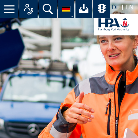
DE
EN
Menü
Alle Ansprechpartner im Überbli
Suche
Ihr Download-C
Übersicht