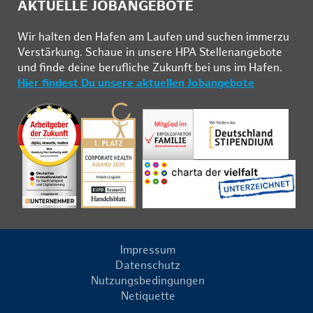
AKTUELLE JOBANGEBOTE
Wir hal­ten den Ha­fen am Lau­fen und su­chen im­mer­zu
Ver­stär­kung. Schau­e in un­se­re HPA Stel­len­an­ge­bo­te
und fin­de deine be­ruf­li­che Zu­kunft bei uns im Ha­fen.
Hier findest Du unsere aktuellen Jobangebote
Impressum
Datenschutz
Nutzungsbedingungen
Netiquette