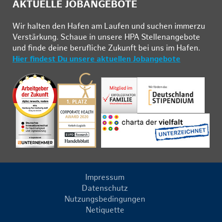
AKTUELLE JOBANGEBOTE
Wir hal­ten den Ha­fen am Lau­fen und su­chen im­mer­zu
Ver­stär­kung. Schau­e in un­se­re HPA Stel­len­an­ge­bo­te
und fin­de deine be­ruf­li­che Zu­kunft bei uns im Ha­fen.
Hier findest Du unsere aktuellen Jobangebote
Impressum
Datenschutz
Nutzungsbedingungen
Netiquette