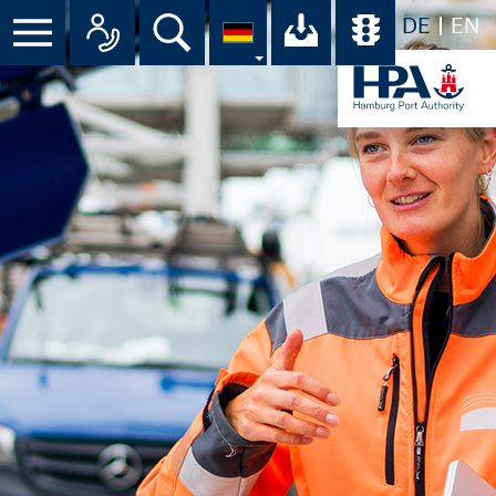
DE
EN
Suche
Ihr Download-C
Übersicht