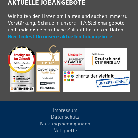
AKTUELLE JOBANGEBOTE
Wir hal­ten den Ha­fen am Lau­fen und su­chen im­mer­zu
Ver­stär­kung. Schau­e in un­se­re HPA Stel­len­an­ge­bo­te
und fin­de deine be­ruf­li­che Zu­kunft bei uns im Ha­fen.
Hier findest Du unsere aktuellen Jobangebote
Impressum
Datenschutz
Nutzungsbedingungen
Netiquette