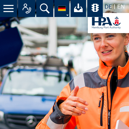
DE
EN
Menü
Alle Ansprechpartner im Überbli
Suche
Ihr Download-C
Übersicht