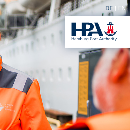
DE
EN