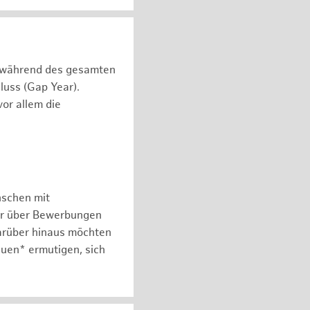
n während des gesamten
luss (Gap Year).
or allem die
nschen mit
er über Bewerbungen
arüber hinaus möchten
auen* ermutigen, sich