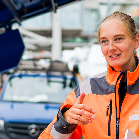
ick
d-Center der HPA
cht aller Verkehrsmeldungen im Hafen am