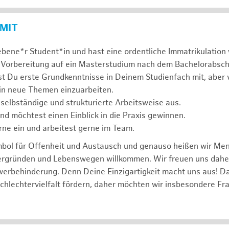
 MIT
ebene*r Student*in und hast eine ordentliche Immatrikulatio
 Vorbereitung auf ein Masterstudium nach dem Bachelorabsch
st Du erste Grundkenntnisse in Deinem Studienfach mit, aber v
 in neue Themen einzuarbeiten.
 selbständige und strukturierte Arbeitsweise aus.
und möchtest einen Einblick in die Praxis gewinnen.
rne ein und arbeitest gerne im Team.
mbol für Offenheit und Austausch und genauso heißen wir Me
tergründen und Lebenswegen willkommen. Wir freuen uns dah
erbehinderung. Denn Deine Einzigartigkeit macht uns aus! D
schlechtervielfalt fördern, daher möchten wir insbesondere Fr