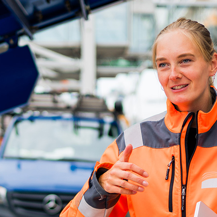
d-Center der HPA
cht aller Verkehrsmeldungen im Hafen am