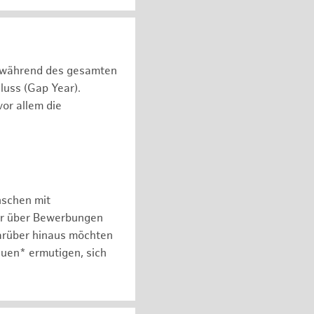
n während des gesamten
luss (Gap Year).
or allem die
nschen mit
er über Bewerbungen
arüber hinaus möchten
auen* ermutigen, sich