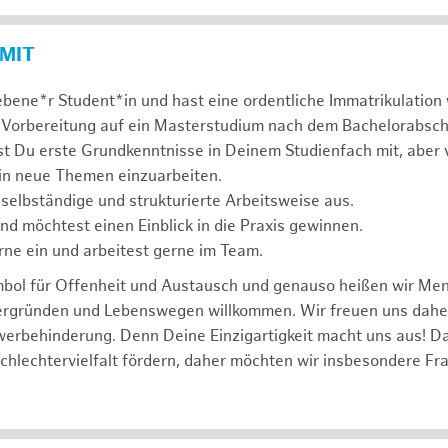
 MIT
ebene*r Student*in und hast eine ordentliche Immatrikulatio
 Vorbereitung auf ein Masterstudium nach dem Bachelorabsch
st Du erste Grundkenntnisse in Deinem Studienfach mit, aber v
 in neue Themen einzuarbeiten.
 selbständige und strukturierte Arbeitsweise aus.
und möchtest einen Einblick in die Praxis gewinnen.
rne ein und arbeitest gerne im Team.
mbol für Offenheit und Austausch und genauso heißen wir Me
tergründen und Lebenswegen willkommen. Wir freuen uns dah
erbehinderung. Denn Deine Einzigartigkeit macht uns aus! D
schlechtervielfalt fördern, daher möchten wir insbesondere Fr