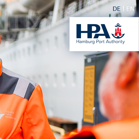
DE
EN