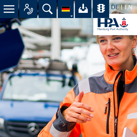
DE
EN
Menü
Alle Ansprechpartner im Überbli
Suche
Ihr Download-C
Übersicht