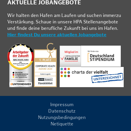
AKTUELLE JOBANGEBOTE
Wir hal­ten den Ha­fen am Lau­fen und su­chen im­mer­zu
Ver­stär­kung. Schau­e in un­se­re HPA Stel­len­an­ge­bo­te
und fin­de deine be­ruf­li­che Zu­kunft bei uns im Ha­fen.
Hier findest Du unsere aktuellen Jobangebote
Impressum
Datenschutz
Nutzungsbedingungen
Netiquette