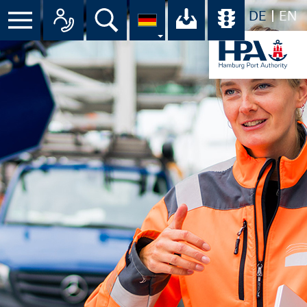
DE
EN
Suche
Ihr Download-C
Übersicht