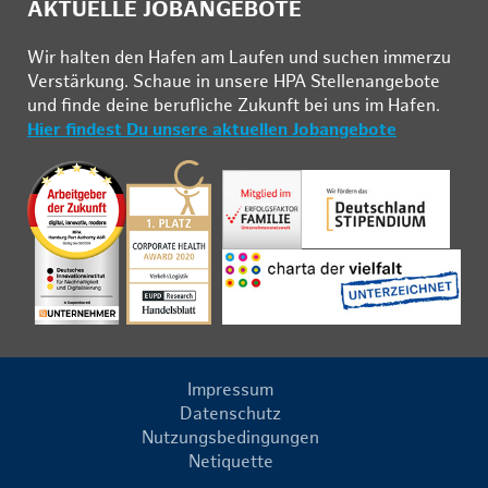
AKTUELLE JOBANGEBOTE
Wir hal­ten den Ha­fen am Lau­fen und su­chen im­mer­zu
Ver­stär­kung. Schau­e in un­se­re HPA Stel­len­an­ge­bo­te
und fin­de deine be­ruf­li­che Zu­kunft bei uns im Ha­fen.
Hier findest Du unsere aktuellen Jobangebote
Impressum
Datenschutz
Nutzungsbedingungen
Netiquette