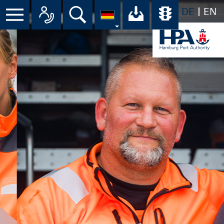
DE
EN
Suche
Ihr Download-C
Übersicht