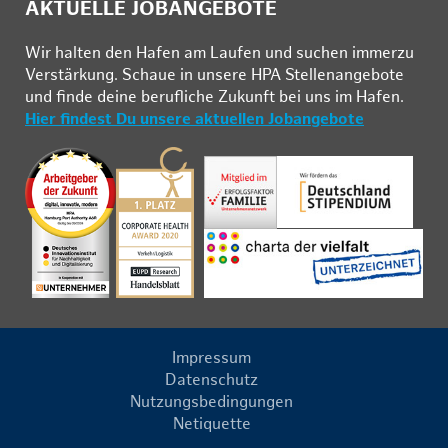
AKTUELLE JOBANGEBOTE
Wir hal­ten den Ha­fen am Lau­fen und su­chen im­mer­zu
Ver­stär­kung. Schau­e in un­se­re HPA Stel­len­an­ge­bo­te
und fin­de deine be­ruf­li­che Zu­kunft bei uns im Ha­fen.
Hier findest Du unsere aktuellen Jobangebote
Impressum
Datenschutz
Nutzungsbedingungen
Netiquette