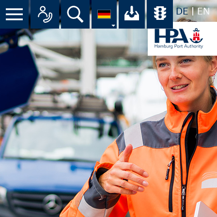
DE
EN
Menü
Alle Ansprechpartner im Überbli
Suche
Ihr Download-C
Übersicht