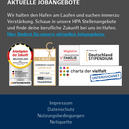
AKTUELLE JOBANGEBOTE
Wir hal­ten den Ha­fen am Lau­fen und su­chen im­mer­zu
Ver­stär­kung. Schau­e in un­se­re HPA Stel­len­an­ge­bo­te
und fin­de deine be­ruf­li­che Zu­kunft bei uns im Ha­fen.
Hier findest Du unsere aktuellen Jobangebote
Impressum
Datenschutz
Nutzungsbedingungen
Netiquette