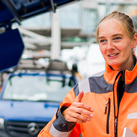
ick
d-Center der HPA
cht aller Verkehrsmeldungen im Hafen am