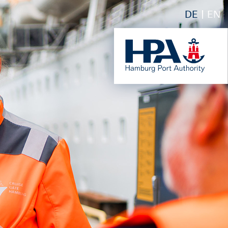
DE
EN