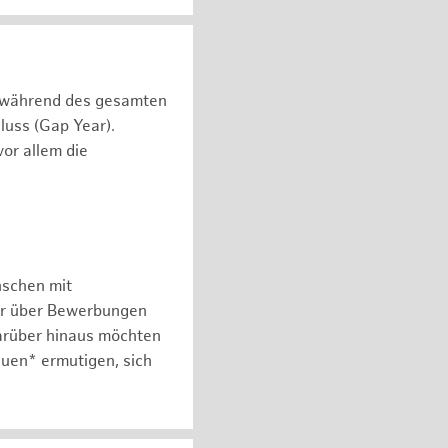
n während des gesamten
luss (Gap Year).
or allem die
nschen mit
er über Bewerbungen
arüber hinaus möchten
auen* ermutigen, sich