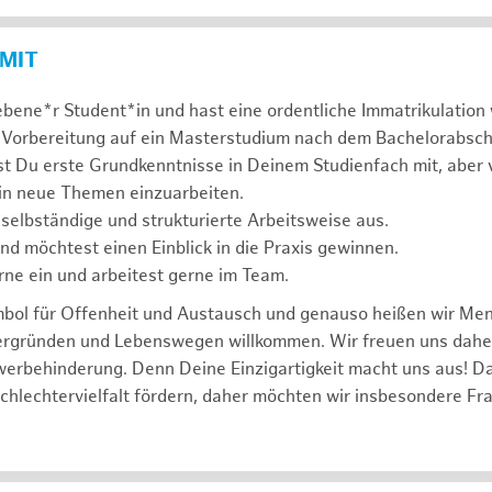
 MIT
ebene*r Student*in und hast eine ordentliche Immatrikulatio
 Vorbereitung auf ein Masterstudium nach dem Bachelorabsch
st Du erste Grundkenntnisse in Deinem Studienfach mit, aber v
 in neue Themen einzuarbeiten.
 selbständige und strukturierte Arbeitsweise aus.
und möchtest einen Einblick in die Praxis gewinnen.
rne ein und arbeitest gerne im Team.
mbol für Offenheit und Austausch und genauso heißen wir Me
tergründen und Lebenswegen willkommen. Wir freuen uns dah
erbehinderung. Denn Deine Einzigartigkeit macht uns aus! D
schlechtervielfalt fördern, daher möchten wir insbesondere Fr