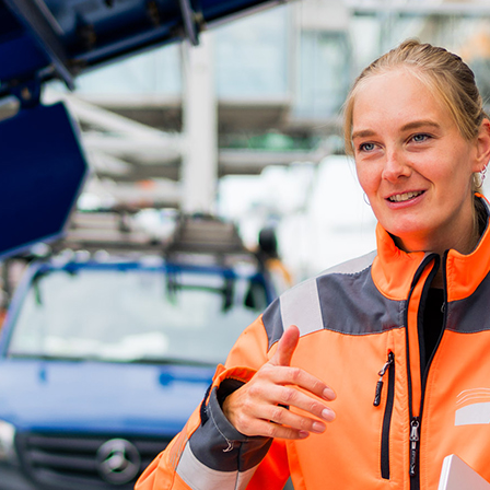
ick
d-Center der HPA
cht aller Verkehrsmeldungen im Hafen am