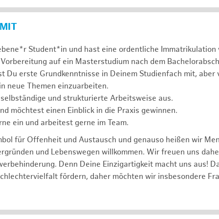
 MIT
ebene*r Student*in und hast eine ordentliche Immatrikulatio
 Vorbereitung auf ein Masterstudium nach dem Bachelorabsch
st Du erste Grundkenntnisse in Deinem Studienfach mit, aber v
 in neue Themen einzuarbeiten.
 selbständige und strukturierte Arbeitsweise aus.
und möchtest einen Einblick in die Praxis gewinnen.
rne ein und arbeitest gerne im Team.
mbol für Offenheit und Austausch und genauso heißen wir Me
tergründen und Lebenswegen willkommen. Wir freuen uns dah
erbehinderung. Denn Deine Einzigartigkeit macht uns aus! D
schlechtervielfalt fördern, daher möchten wir insbesondere Fr