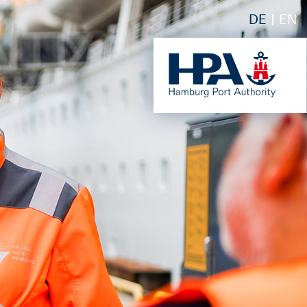
DE
EN