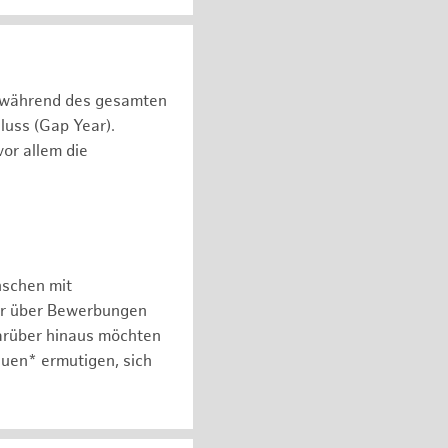
n während des gesamten
luss (Gap Year).
or allem die
nschen mit
er über Bewerbungen
arüber hinaus möchten
auen* ermutigen, sich