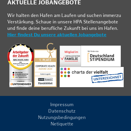
AKTUELLE JOBANGEBOTE
Wir hal­ten den Ha­fen am Lau­fen und su­chen im­mer­zu
Ver­stär­kung. Schau­e in un­se­re HPA Stel­len­an­ge­bo­te
und fin­de deine be­ruf­li­che Zu­kunft bei uns im Ha­fen.
Hier findest Du unsere aktuellen Jobangebote
Impressum
Datenschutz
Nutzungsbedingungen
Netiquette