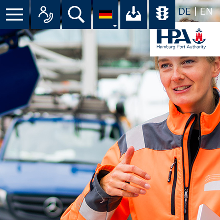
DE
EN
Menü
Alle Ansprechpartner im Überbli
Suche
Ihr Download-C
Übersicht